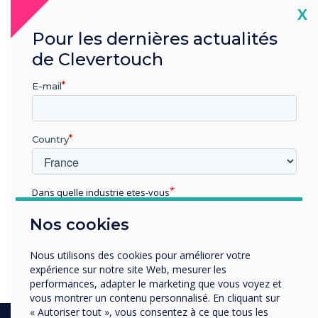
“
Cl
X
Pour les dernières actualités
de Clevertouch
This ecosystem of products
E-mail
can work together and be
managed from one central
Country
free of charge cloud-based
account
Dans quelle industrie etes-vous
Éducation
Nos cookies
Enterprise
Autres
Nous utilisons des cookies pour améliorer votre
Organisation Name
expérience sur notre site Web, mesurer les
performances, adapter le marketing que vous voyez et
vous montrer un contenu personnalisé. En cliquant sur
« Autoriser tout », vous consentez à ce que tous les