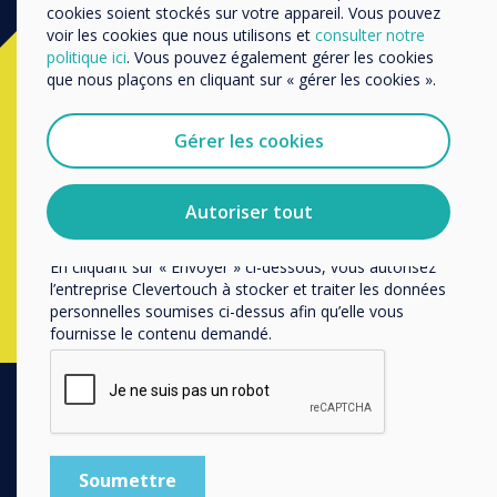
Nous aimerions vous contacter au sujet de nos produits
cookies soient stockés sur votre appareil. Vous pouvez
et services par e-mail, téléphone ou courrier.
voir les cookies que nous utilisons et
consulter notre
politique ici
. Vous pouvez également gérer les cookies
Prêt à acheter?
J'accepte de recevoir des communications de
que nous plaçons en cliquant sur « gérer les cookies ».
Clevertouch.
Vous pouvez vous désabonner de ces communications à
Contactez un
expert
Clevertouch en
tout moment. Consultez notre Politique de confidentialité
Gérer les cookies
pour en savoir plus sur nos modalités de
completant le formulaire ci-dessous
désabonnement, nos politiques de confidentialité et sur
notre engagement vis-à-vis de la protection et du respect
Autoriser tout
de la vie privée.
Remplissez ce formulaire
En cliquant sur « Envoyer » ci-dessous, vous autorisez
l’entreprise Clevertouch à stocker et traiter les données
personnelles soumises ci-dessus afin qu’elle vous
fournisse le contenu demandé.
PRODUITS
Ecosystème Digital