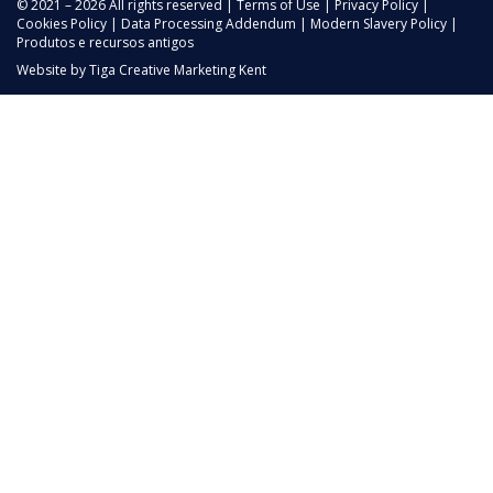
© 2021 – 2026 All rights reserved |
Terms of Use
|
Privacy Policy
|
Cookies Policy
|
Data Processing Addendum
|
Modern Slavery Policy
|
Produtos e recursos antigos
Website by
Tiga Creative Marketing Kent