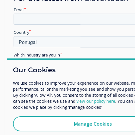
Email
Country
Which industry are you in
Education
Related case study
Our Cookies
Enterprise
Other
We use cookies to improve your experience on our website, 
90-screen Clevertouch
Organisation Name
performance, tailor the marketing you see and show you perso
By clicking ‘Allow All’, you consent to the storing of all cookie
project proves a very
can see the cookies we use and
view our policy here
. You can
cookies we place by clicking ‘manage cookies’
We would like to contact you about our products and services
clever move at Leeds
post.
comprehensive
Manage Cookies
I agree to receive communications from Clevertouch
You may unsubscribe from these communications at any time