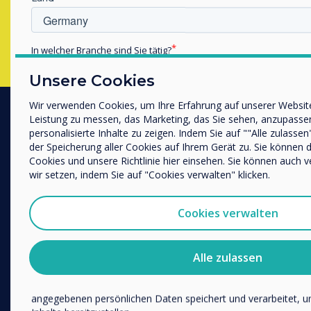
Füllen Sie dieses Formular aus
In welcher Branche sind Sie tätig?
Bildung
Unsere Cookies
Unternehmen / Wirtschaft
Sonstiges
Wir verwenden Cookies, um Ihre Erfahrung auf unserer Website
Leistung zu messen, das Marketing, das Sie sehen, anzupasse
Name Unternehmen/Einrichtung
personalisierte Inhalte zu zeigen. Indem Sie auf ""Alle zulassen
Produkte
der Speicherung aller Cookies auf Ihrem Gerät zu. Sie können
Digitales Ökosystem
Cookies und unsere Richtlinie hier einsehen. Sie können auch 
wir setzen, indem Sie auf "Cookies verwalten" klicken.
Wir möchten Sie gerne per E-Mail, Telefon oder Post bezüglic
Interaktive Displays
Dienstleistungen kontaktieren.
Großformat-Displays
Cookies verwalten
Ich bin damit einverstanden, Mitteilungen von Clevert
Digital Signage
Sie können diese Benachrichtigungen jederzeit abbestellen. 
Raumbuchung
Abbestellen, zu unseren Datenschutzverfahren und dazu, wie w
Alle zulassen
schützen und respektieren, finden Sie in unserer Datenschutzric
Software
Indem Sie unten auf „Einsenden“ klicken, stimmen Sie zu, das
Unified Comms
angegebenen persönlichen Daten speichert und verarbeitet, u
Zubehör