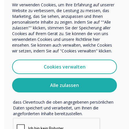
Wir verwenden Cookies, um Ihre Erfahrung auf unserer
Name Unternehmen/Einrichtung
Website zu verbessern, die Leistung zu messen, das
Marketing, das Sie sehen, anzupassen und Ihnen
personalisierte Inhalte zu zeigen. Indem Sie auf ""Alle
1 in 2
zulassen"" klicken, stimmen Sie der Speicherung aller
Wir möchten Sie gerne per E-Mail, Telefon oder Post
Cookies auf Ihrem Gerät zu. Sie können die von uns
bezüglich unserer Produkte und Dienstleistungen
organisations
verwendeten Cookies und unsere Richtlinie hier
kontaktieren.
einsehen. Sie können auch verwalten, welche Cookies
Ich bin damit einverstanden, Mitteilungen von
experienced a
wir setzen, indem Sie auf "Cookies verwalten" klicken.
Clevertouch zu erhalten.
Sie können diese Benachrichtigungen jederzeit
successful
Cookies verwalten
abbestellen. Weitere Informationen zum Abbestellen, zu
unseren Datenschutzverfahren und dazu, wie wir Ihre
cyberattack in
Privatsphäre schützen und respektieren, finden Sie in
Alle zulassen
unserer Datenschutzrichtlinie.
the past 3 years
Indem Sie unten auf „Einsenden“ klicken, stimmen Sie zu,
dass Clevertouch die oben angegebenen persönlichen
Daten speichert und verarbeitet, um Ihnen die
angeforderten Inhalte bereitzustellen.