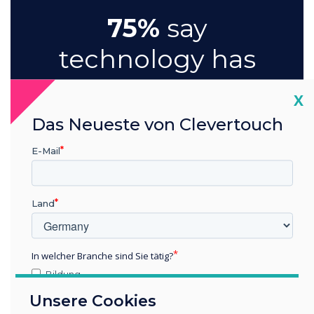
75%
say
technology has
improved
Cl
X
meeting
Das Neueste von Clevertouch
engagement
E-Mail
and
participation
Land
In welcher Branche sind Sie tätig?
Bildung
Unternehmen / Wirtschaft
Unsere Cookies
Sonstiges