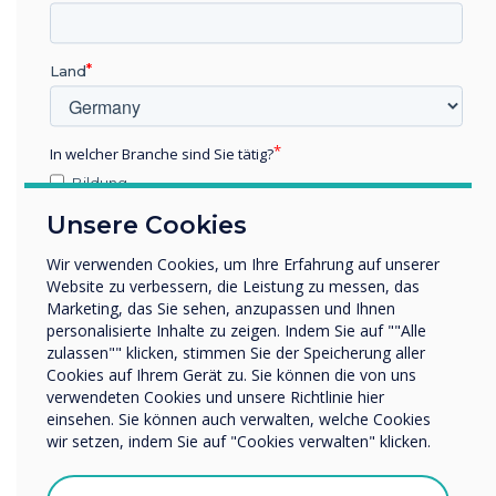
Verbinden
Land
Verbinden Sie Ihren Media Player mit Ihrem
Digital Signage Display
In welcher Branche sind Sie tätig?
Bildung
Unternehmen / Wirtschaft
Unsere Cookies
Sonstiges
Wir verwenden Cookies, um Ihre Erfahrung auf unserer
Name Unternehmen/Einrichtung
Website zu verbessern, die Leistung zu messen, das
Marketing, das Sie sehen, anzupassen und Ihnen
personalisierte Inhalte zu zeigen. Indem Sie auf ""Alle
zulassen"" klicken, stimmen Sie der Speicherung aller
Wir möchten Sie gerne per E-Mail, Telefon oder Post
Cookies auf Ihrem Gerät zu. Sie können die von uns
bezüglich unserer Produkte und Dienstleistungen
verwendeten Cookies und unsere Richtlinie hier
kontaktieren.
einsehen. Sie können auch verwalten, welche Cookies
Ich bin damit einverstanden, Mitteilungen von
wir setzen, indem Sie auf "Cookies verwalten" klicken.
Clevertouch zu erhalten.
Sie können diese Benachrichtigungen jederzeit