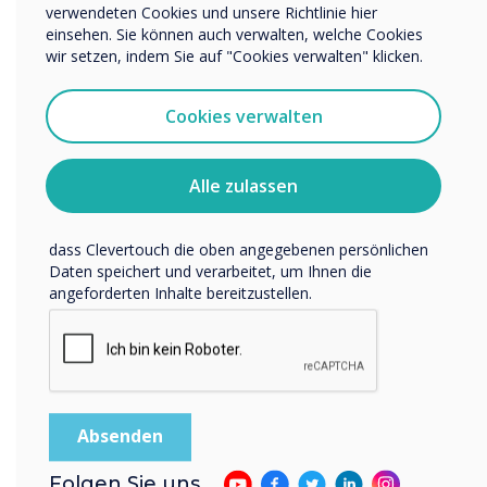
verwendeten Cookies und unsere Richtlinie hier
kontaktieren.
einsehen. Sie können auch verwalten, welche Cookies
Ich bin damit einverstanden, Mitteilungen von
wir setzen, indem Sie auf "Cookies verwalten" klicken.
Clevertouch zu erhalten.
Sie können diese Benachrichtigungen jederzeit
Cookies verwalten
abbestellen. Weitere Informationen zum Abbestellen, zu
unseren Datenschutzverfahren und dazu, wie wir Ihre
Privatsphäre schützen und respektieren, finden Sie in
Alle zulassen
unserer Datenschutzrichtlinie.
Indem Sie unten auf „Einsenden“ klicken, stimmen Sie zu,
dass Clevertouch die oben angegebenen persönlichen
Daten speichert und verarbeitet, um Ihnen die
angeforderten Inhalte bereitzustellen.
Folgen Sie uns