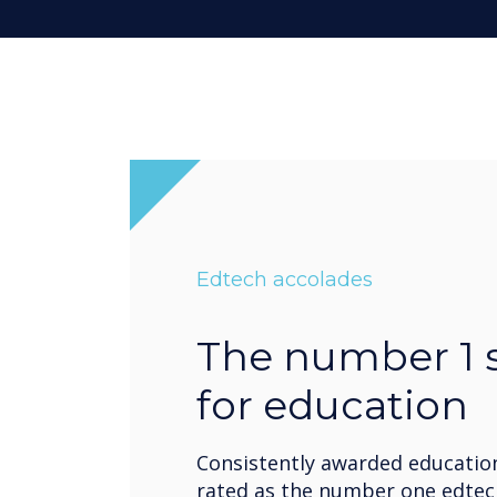
Edtech accolades
The number 1 
for education
Consistently awarded educatio
rated as the number one edtech