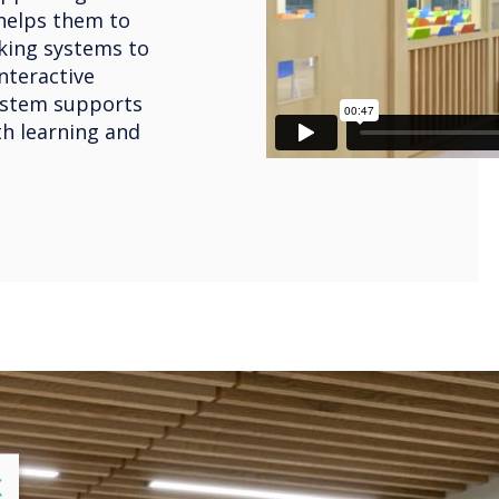
helps them to
king systems to
nteractive
system supports
h learning and
lose
X