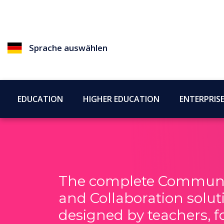
Sprache auswählen
EDUCATION
HIGHER EDUCATION
ENTERPRIS
The complete Communi
and Collaboration solut
designed by teachers, f