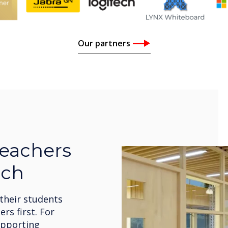
Our partners
teachers
uch
 their students
ers first. For
upporting