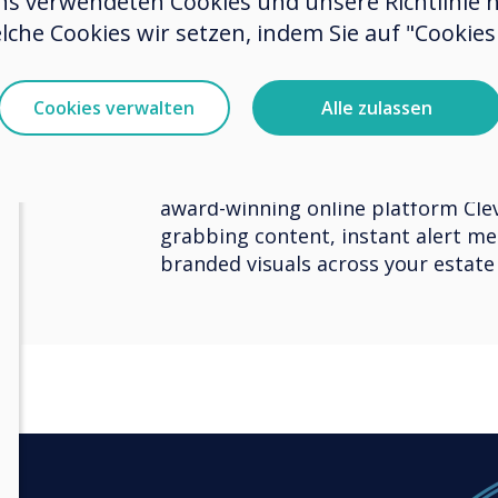
ns verwendeten Cookies und unsere Richtlinie 
lche Cookies wir setzen, indem Sie auf "Cookies 
Take control of 
Cookies verwalten
Alle zulassen
technology
The beauty of Clevertouch lies wi
award-winning online platform Clev
grabbing content, instant alert me
branded visuals across your estate