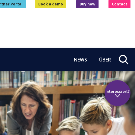
rtner Portal
Book a demo
Buy now
Contact
NEWS
ÜBER
Interessiert?