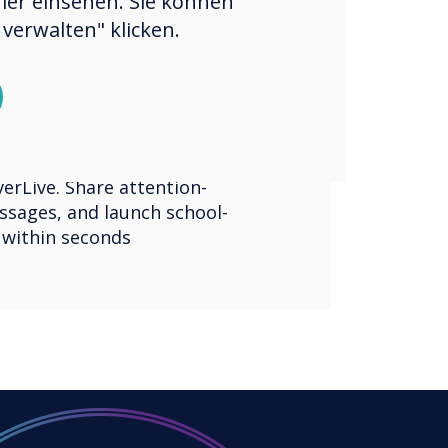
hier einsehen. Sie können
verwalten" klicken.
your
th our complimentary,
erLive. Share attention-
ssages, and launch school-
 within seconds