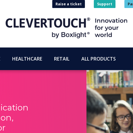
Raise a ticket
Support
Pa
E
HEALTHCARE
RETAIL
ALL PRODUCTS
cation
ion,
or