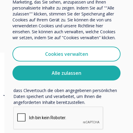
Marketing, das Sie sehen, anzupassen und Ihnen
Demo buchen
personalisierte Inhalte zu zeigen. Indem Sie auf ""Alle
zulassen"" klicken, stimmen Sie der Speicherung aller
Wir möchten Sie gerne per E-Mail, Telefon oder Post
Cookies auf Ihrem Gerät zu. Sie können die von uns
bezüglich unserer Produkte und Dienstleistungen
verwendeten Cookies und unsere Richtlinie hier
kontaktieren.
Jetzt loslegen
einsehen. Sie können auch verwalten, welche Cookies
Ich bin damit einverstanden, Mitteilungen von
wir setzen, indem Sie auf "Cookies verwalten" klicken.
Clevertouch zu erhalten.
Sie können diese Benachrichtigungen jederzeit
Cookies verwalten
abbestellen. Weitere Informationen zum Abbestellen, zu
unseren Datenschutzverfahren und dazu, wie wir Ihre
Privatsphäre schützen und respektieren, finden Sie in
Alle zulassen
Mehr Auswahl für
unserer Datenschutzrichtlinie.
Indem Sie unten auf „Einsenden“ klicken, stimmen Sie zu,
jedermann
dass Clevertouch die oben angegebenen persönlichen
Daten speichert und verarbeitet, um Ihnen die
angeforderten Inhalte bereitzustellen.