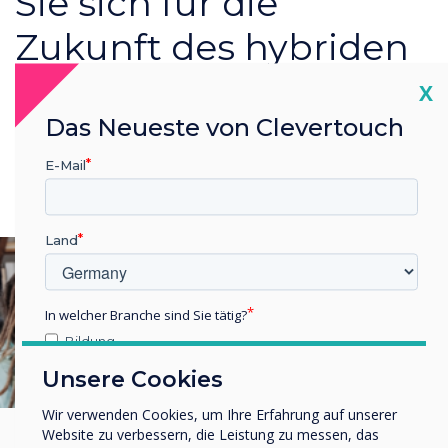
Sie sich für die
Zukunft des hybriden
Arbeitens mit
Cl
X
Das Neueste von Clevertouch
Clevertouch.
E-Mail
Land
In welcher Branche sind Sie tätig?
Bildung
Unternehmen / Wirtschaft
Unsere Cookies
Sonstiges
Wir verwenden Cookies, um Ihre Erfahrung auf unserer
Name Unternehmen/Einrichtung
Website zu verbessern, die Leistung zu messen, das