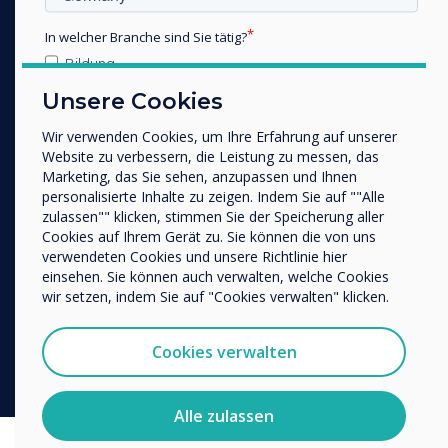
Die EDLA-Zertifizierung gewährleistet erweiterten Schutz vor
In welcher Branche sind Sie tätig?
potenziellen Schwachstellen und unbefugtem Zugriff. Denn
Bildung
internetfähige Geräte speichern oft wichtige Informationen wie
Unternehmen / Wirtschaft
persönliche Daten oder Geschäftsdokumente, die zuverlässig
Unsere Cookies
Sonstiges
vor Cyberangriffen, Datenverlust und Missbrauch gesichert
werden müssen.
Wir verwenden Cookies, um Ihre Erfahrung auf unserer
Name Unternehmen/Einrichtung
Website zu verbessern, die Leistung zu messen, das
Marketing, das Sie sehen, anzupassen und Ihnen
Gleichzeitig ist klar, dass Komfort und Zugänglichkeit im Alltag
personalisierte Inhalte zu zeigen. Indem Sie auf ""Alle
eine große Rolle spielen. Deshalb wurde EDLA so entwickelt,
zulassen"" klicken, stimmen Sie der Speicherung aller
Wir möchten Sie gerne per E-Mail, Telefon oder Post
dass es benutzerfreundlich und immer aktuell ist. So können Sie
Cookies auf Ihrem Gerät zu. Sie können die von uns
bezüglich unserer Produkte und Dienstleistungen
sicher sein, dass die neueste Software Ihr Gerät und Ihre Daten
verwendeten Cookies und unsere Richtlinie hier
kontaktieren.
zuverlässig schützt.
einsehen. Sie können auch verwalten, welche Cookies
Ich bin damit einverstanden, Mitteilungen von
wir setzen, indem Sie auf "Cookies verwalten" klicken.
Und falls ein Gerät einmal verloren geht oder gestohlen wird,
Clevertouch zu erhalten.
lässt sich das Display aus der Ferne sperren oder vollständig
Sie können diese Benachrichtigungen jederzeit
löschen – für zusätzliche Sicherheit und ein gutes Gefühl.
Cookies verwalten
abbestellen. Weitere Informationen zum Abbestellen, zu
unseren Datenschutzverfahren und dazu, wie wir Ihre
Privatsphäre schützen und respektieren, finden Sie in
Alle zulassen
unserer Datenschutzrichtlinie.