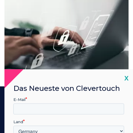
Cl
X
Das Neueste von Clevertouch
EDLA Google Zertifizierung
E-Mail
Schutz sensibler und
persönlicher Daten
Land