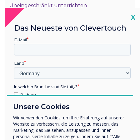
Uneingeschränkt unterrichten
Cl
X
Überall arbeiten & unterrichten
Das Neueste von Clevertouch
Unterrichten Sie von zu Hause aus, von unterwegs oder in
E-Mail
einem anderen Teil der Schule. Unsere Anzeigen werden mit
Ihrem Google Drive synchronisiert, sodass Sie auf Ihre
Arbeit zugreifen und sie auf jedem IMPACT interaktive
anzeige.
Land
In welcher Branche sind Sie tätig?
Bildung
Unternehmen / Wirtschaft
Unsere Cookies
Sonstiges
Wir verwenden Cookies, um Ihre Erfahrung auf unserer
Name Unternehmen/Einrichtung
Website zu verbessern, die Leistung zu messen, das
Marketing, das Sie sehen, anzupassen und Ihnen
personalisierte Inhalte zu zeigen. Indem Sie auf ""Alle