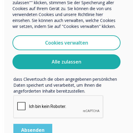
zulassen"" klicken, stimmen Sie der Speicherung aller
Wir möchten Sie gerne per E-Mail, Telefon oder Post
Cookies auf Ihrem Gerät zu. Sie können die von uns
bezüglich unserer Produkte und Dienstleistungen
verwendeten Cookies und unsere Richtlinie hier
kontaktieren.
einsehen. Sie können auch verwalten, welche Cookies
Ich bin damit einverstanden, Mitteilungen von
wir setzen, indem Sie auf "Cookies verwalten" klicken.
Clevertouch zu erhalten.
Sie können diese Benachrichtigungen jederzeit
Cookies verwalten
abbestellen. Weitere Informationen zum Abbestellen, zu
unseren Datenschutzverfahren und dazu, wie wir Ihre
Privatsphäre schützen und respektieren, finden Sie in
Alle zulassen
unserer Datenschutzrichtlinie.
Ressourcen, auf die man sich verlassen kann
Indem Sie unten auf „Einsenden“ klicken, stimmen Sie zu,
dass Clevertouch die oben angegebenen persönlichen
Daten speichert und verarbeitet, um Ihnen die
Verwenden Sie Materialien
angeforderten Inhalte bereitzustellen.
immer und immer wieder
Sobald Sie Ihre Materialien erstellt haben, sind sie für das
nächste Unterrichtsjahr verfügbar. Mit den Kommentar-
Tools von IMPACT ™ können Sie und Ihre Schüler in den
Dokumenten Notizen machen, Brainstorming damit
betreiben oder Inhalte hinzuzufügen. Dies wirkt sich jedoch