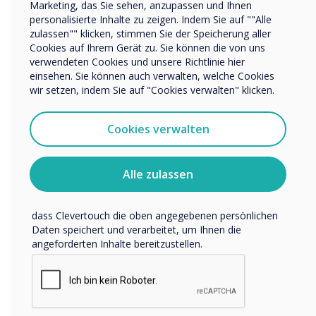
Marketing, das Sie sehen, anzupassen und Ihnen
personalisierte Inhalte zu zeigen. Indem Sie auf ""Alle
zulassen"" klicken, stimmen Sie der Speicherung aller
Wir möchten Sie gerne per E-Mail, Telefon oder Post
Cookies auf Ihrem Gerät zu. Sie können die von uns
bezüglich unserer Produkte und Dienstleistungen
verwendeten Cookies und unsere Richtlinie hier
kontaktieren.
einsehen. Sie können auch verwalten, welche Cookies
Ich bin damit einverstanden, Mitteilungen von
wir setzen, indem Sie auf "Cookies verwalten" klicken.
Clevertouch zu erhalten.
Sie können diese Benachrichtigungen jederzeit
Cookies verwalten
abbestellen. Weitere Informationen zum Abbestellen, zu
unseren Datenschutzverfahren und dazu, wie wir Ihre
Privatsphäre schützen und respektieren, finden Sie in
Alle zulassen
unserer Datenschutzrichtlinie.
Indem Sie unten auf „Einsenden“ klicken, stimmen Sie zu,
dass Clevertouch die oben angegebenen persönlichen
Daten speichert und verarbeitet, um Ihnen die
angeforderten Inhalte bereitzustellen.