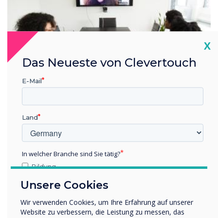
Cl
X
Das Neueste von Clevertouch
E-Mail
Land
Seamless integration
Create a conference in any room
In welcher Branche sind Sie tätig?
Bildung
Our solutions are designed to work seamlessly with Zoom.
Unternehmen / Wirtschaft
Switch to the room’s audio and camera in seconds, or use
Unsere Cookies
Sonstiges
the audio and camera from your laptop or personal device.
Using the in-room AV equipment will enhance your Zoom
Wir verwenden Cookies, um Ihre Erfahrung auf unserer
Name Unternehmen/Einrichtung
experience.
Website zu verbessern, die Leistung zu messen, das