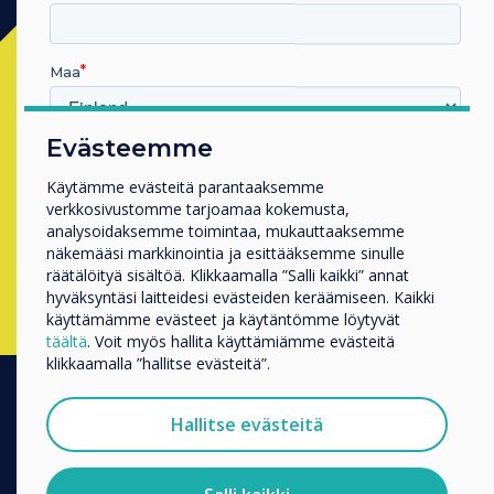
Ready to buy?
Maa
Contact a
Clevertouch
expert by
Evästeemme
Millä toimialalla työskentelet
completing the form below
Koulutus
Käytämme evästeitä parantaaksemme
verkkosivustomme tarjoamaa kokemusta,
Yritys
analysoidaksemme toimintaa, mukauttaaksemme
Muut
Täytä tämä lomake
näkemääsi markkinointia ja esittääksemme sinulle
Yrityksen nimi
räätälöityä sisältöä. Klikkaamalla ”Salli kaikki” annat
hyväksyntäsi laitteidesi evästeiden keräämiseen. Kaikki
käyttämämme evästeet ja käytäntömme löytyvät
täältä
. Voit myös hallita käyttämiämme evästeitä
Haluamme ottaa sinuun yhteyttä tuotteistamme ja
klikkaamalla ”hallitse evästeitä”.
palveluistamme sähköpostitse, puhelimitse tai postitse.
Suostun vastaanottamaan viestejä Clevertouch.
Hallitse evästeitä
TUOTTEET
Tietoja siitä, miten keräämme ja käytämme
henkilötietojasi, on
tietosuojaselosteessamme
.
Digital Ecosystem