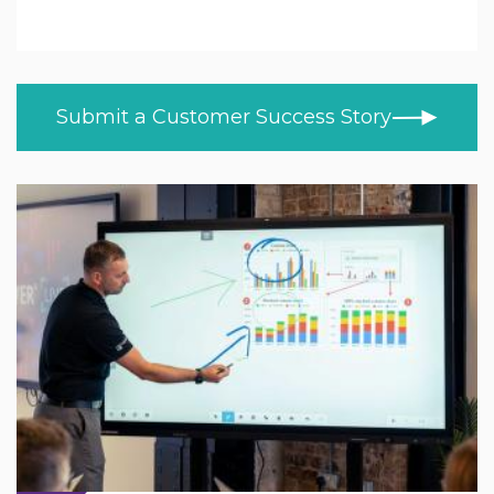
Koulutus
KAIKKI AIHEET
UUTISET
Jatko- ja korkeakoulutus
ASIAKASTARINAT
Terveydenhuolto
Submit a Customer Success Story
BLOGI
Vähittäismyynti
VIDEOT
OPI KOTONA
Trade
PRODUCT NEWS
MOD/Government