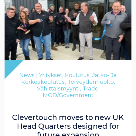
News | Yritykset, Koulutus, Jatko- Ja
Korkeakoulutus, Terveydenhuolto,
Vähittäismyynti, Trade,
MOD/Government
Clevertouch moves to new UK
Head Quarters designed for
future expansion