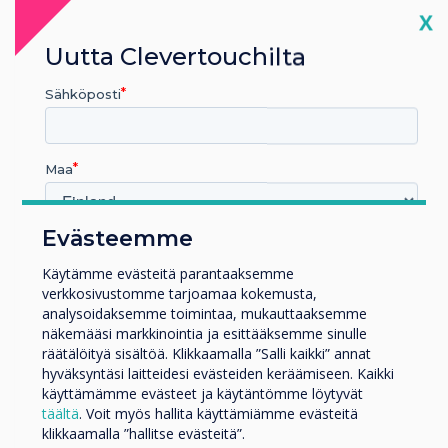
Cl
X
Uutta Clevertouchilta
Sähköposti
Maa
Evästeemme
Millä toimialalla työskentelet
Koulutus
Käytämme evästeitä parantaaksemme
verkkosivustomme tarjoamaa kokemusta,
Yritys
analysoidaksemme toimintaa, mukauttaaksemme
Muut
näkemääsi markkinointia ja esittääksemme sinulle
Yrityksen nimi
News | Trade
räätälöityä sisältöä. Klikkaamalla ”Salli kaikki” annat
hyväksyntäsi laitteidesi evästeiden keräämiseen. Kaikki
käyttämämme evästeet ja käytäntömme löytyvät
täältä
. Voit myös hallita käyttämiämme evästeitä
Clevertouch opens new central
Haluamme ottaa sinuun yhteyttä tuotteistamme ja
klikkaamalla ”hallitse evästeitä”.
palveluistamme sähköpostitse, puhelimitse tai postitse.