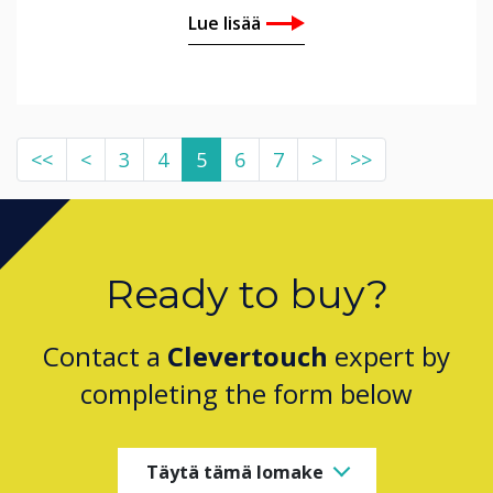
Lue lisää
<<
<
3
4
5
6
7
>
>>
Ready to buy?
Contact a
Clevertouch
expert by
completing the form below
Täytä tämä lomake