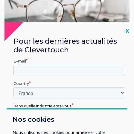
Cl
X
Pour les dernières actualités
de Clevertouch
E-mail
Customer Story | Commerce
Country
Optométrie BBR
En savoir plus
Dans quelle industrie etes-vous
Éducation
Nos cookies
Enterprise
Autres
Nous utilisons des cookies pour améliorer votre