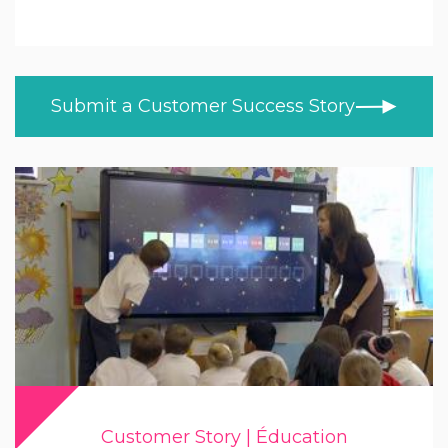
Éducation
TOUS LES THÈMES
NOUVEAUTÉS
Education Supérieure
TÉMOIGNAGES DE CLIENTS
Santé
Submit a Customer Success Story
BLOG
Commerce
VIDÉOS
APPRENDRE À LA MAISON
Trade
PRODUCT NEWS
MOD/Government
Customer Story | Éducation