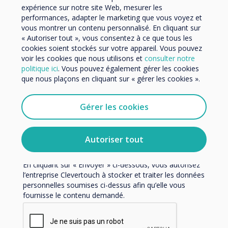
Organisation Name
expérience sur notre site Web, mesurer les
performances, adapter le marketing que vous voyez et
vous montrer un contenu personnalisé. En cliquant sur
« Autoriser tout », vous consentez à ce que tous les
Nous aimerions vous contacter au sujet de nos produits
cookies soient stockés sur votre appareil. Vous pouvez
et services par e-mail, téléphone ou courrier.
voir les cookies que nous utilisons et
consulter notre
politique ici
. Vous pouvez également gérer les cookies
J'accepte de recevoir des communications de
que nous plaçons en cliquant sur « gérer les cookies ».
Clevertouch.
Vous pouvez vous désabonner de ces communications à
tout moment. Consultez notre Politique de confidentialité
Gérer les cookies
pour en savoir plus sur nos modalités de
désabonnement, nos politiques de confidentialité et sur
notre engagement vis-à-vis de la protection et du respect
Blog | Éducation
Autoriser tout
de la vie privée.
En cliquant sur « Envoyer » ci-dessous, vous autorisez
La croissance imparable de
l’entreprise Clevertouch à stocker et traiter les données
personnelles soumises ci-dessus afin qu’elle vous
l'intelligent
fournisse le contenu demandé.
En savoir plus