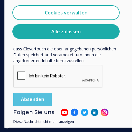
Clevertouch zu erhalten.
Unified Comms
Sie können diese Benachrichtigungen jederzeit
Zubehör
Cookies verwalten
abbestellen. Weitere Informationen zum Abbestellen, zu
Collaboration
unseren Datenschutzverfahren und dazu, wie wir Ihre
Privatsphäre schützen und respektieren, finden Sie in
Alle zulassen
unserer Datenschutzrichtlinie.
Lösungen
Indem Sie unten auf „Einsenden“ klicken, stimmen Sie zu,
Unternehmen
dass Clevertouch die oben angegebenen persönlichen
Einzelhandel
Daten speichert und verarbeitet, um Ihnen die
angeforderten Inhalte bereitzustellen.
Gesundheitswesen
Weiterführende Schulen
Kundenberichte
Arbeiten im Homeoffice
Folgen Sie uns
Folgen Sie uns
YouTube
Diese Nachricht nicht mehr anzeigen
Facebook