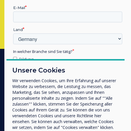
E-Mail
Gareth Middleton
Füllen Sie dieses Formular aus
Nick Barker
Land
John Ginty
Corinna Denbow
In welcher Branche sind Sie tätig?
Bildung
Unternehmen / Wirtschaft
Produkte
Unsere Cookies
Sonstiges
Digitales Ökosystem
Wir verwenden Cookies, um Ihre Erfahrung auf unserer
Name Unternehmen/Einrichtung
Website zu verbessern, die Leistung zu messen, das
Interaktive Displays
Marketing, das Sie sehen, anzupassen und Ihnen
Großformat-Displays
personalisierte Inhalte zu zeigen. Indem Sie auf ""Alle
zulassen"" klicken, stimmen Sie der Speicherung aller
Wir möchten Sie gerne per E-Mail, Telefon oder Post
Digital Signage
Cookies auf Ihrem Gerät zu. Sie können die von uns
bezüglich unserer Produkte und Dienstleistungen
Raumbuchung
verwendeten Cookies und unsere Richtlinie hier
kontaktieren.
einsehen. Sie können auch verwalten, welche Cookies
Software
Ich bin damit einverstanden, Mitteilungen von
wir setzen, indem Sie auf "Cookies verwalten" klicken.