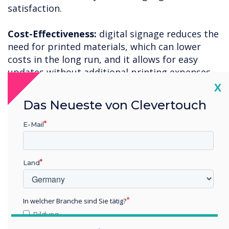
satisfaction.
Cost-Effectiveness:
digital signage reduces the
need for printed materials, which can lower
costs in the long run, and it allows for easy
updates without additional printing expenses.
Cl
X
In essence, digital signage engagement has
Das Neueste von Clevertouch
been shown to deliver perceived lower waiting
times, increase knowledge and potential
E-Mail
investment sales, and create a better overall
customer satisfaction experience.
Land
As financial institutes continue to evolve with
technology, they can significantly enhance
operations to deliver a more informative,
In welcher Branche sind Sie tätig?
welcoming, and efficient environment that
Bildung
meets the needs of their customers.
Unternehmen / Wirtschaft