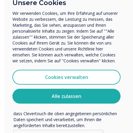
Unsere Cookies
Sonstiges
Wir verwenden Cookies, um Ihre Erfahrung auf unserer
Name Unternehmen/Einrichtung
“
Website zu verbessern, die Leistung zu messen, das
Marketing, das Sie sehen, anzupassen und Ihnen
personalisierte Inhalte zu zeigen. Indem Sie auf ""Alle
zulassen"" klicken, stimmen Sie der Speicherung aller
Wir möchten Sie gerne per E-Mail, Telefon oder Post
Cookies auf Ihrem Gerät zu. Sie können die von uns
bezüglich unserer Produkte und Dienstleistungen
verwendeten Cookies und unsere Richtlinie hier
kontaktieren.
einsehen. Sie können auch verwalten, welche Cookies
Ich bin damit einverstanden, Mitteilungen von
wir setzen, indem Sie auf "Cookies verwalten" klicken.
digital signage in windows
Clevertouch zu erhalten.
facing outward captures the
Sie können diese Benachrichtigungen jederzeit
Cookies verwalten
abbestellen. Weitere Informationen zum Abbestellen, zu
attention of foot and
unseren Datenschutzverfahren und dazu, wie wir Ihre
Privatsphäre schützen und respektieren, finden Sie in
Alle zulassen
vehicular traffic.
unserer Datenschutzrichtlinie.
Indem Sie unten auf „Einsenden“ klicken, stimmen Sie zu,
dass Clevertouch die oben angegebenen persönlichen
Daten speichert und verarbeitet, um Ihnen die
angeforderten Inhalte bereitzustellen.