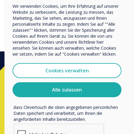
CleverLive servers.
Wir verwenden Cookies, um Ihre Erfahrung auf unserer
Name Unternehmen/Einrichtung
Website zu verbessern, die Leistung zu messen, das
Marketing, das Sie sehen, anzupassen und Ihnen
personalisierte Inhalte zu zeigen. Indem Sie auf ""Alle
zulassen"" klicken, stimmen Sie der Speicherung aller
Wir möchten Sie gerne per E-Mail, Telefon oder Post
Cookies auf Ihrem Gerät zu. Sie können die von uns
bezüglich unserer Produkte und Dienstleistungen
verwendeten Cookies und unsere Richtlinie hier
kontaktieren.
einsehen. Sie können auch verwalten, welche Cookies
Ich bin damit einverstanden, Mitteilungen von
wir setzen, indem Sie auf "Cookies verwalten" klicken.
Clevertouch zu erhalten.
Sie können diese Benachrichtigungen jederzeit
Cookies verwalten
abbestellen. Weitere Informationen zum Abbestellen, zu
Interessiert?
unseren Datenschutzverfahren und dazu, wie wir Ihre
Privatsphäre schützen und respektieren, finden Sie in
Alle zulassen
unserer Datenschutzrichtlinie.
Kontaktieren Sie einen
Clevertouch-
Indem Sie unten auf „Einsenden“ klicken, stimmen Sie zu,
Experten
, indem Sie das folgende
dass Clevertouch die oben angegebenen persönlichen
Formular ausfüllen
Daten speichert und verarbeitet, um Ihnen die
angeforderten Inhalte bereitzustellen.