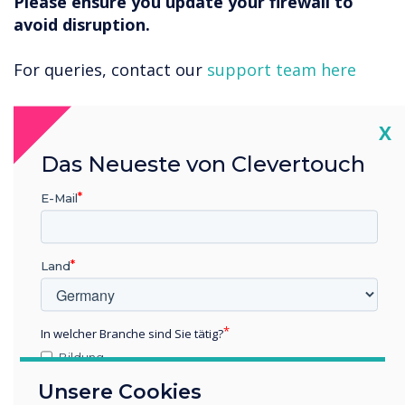
Please ensure you update your firewall to
avoid disruption.
For queries, contact our
support team here
Cl
X
Das Neueste von Clevertouch
“
E-Mail
Land
As part of our continuous
improvement program, we
In welcher Branche sind Sie tätig?
Bildung
are making changes to the
Unternehmen / Wirtschaft
Unsere Cookies
Sonstiges