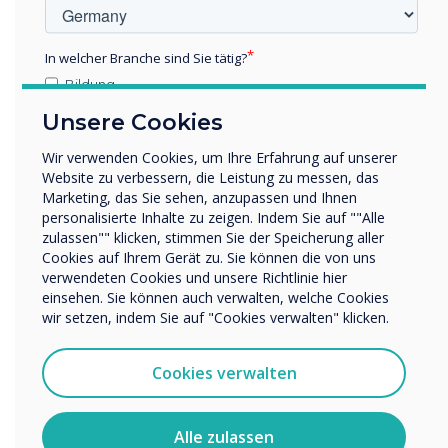
In welcher Branche sind Sie tätig?
Bildung
Unternehmen / Wirtschaft
Unsere Cookies
Sonstiges
Wir verwenden Cookies, um Ihre Erfahrung auf unserer
Name Unternehmen/Einrichtung
5 Super Effective Tips to Boost Learning
Website zu verbessern, die Leistung zu messen, das
Outcomes with Interactive Panels
Marketing, das Sie sehen, anzupassen und Ihnen
personalisierte Inhalte zu zeigen. Indem Sie auf ""Alle
zulassen"" klicken, stimmen Sie der Speicherung aller
Wir möchten Sie gerne per E-Mail, Telefon oder Post
Cookies auf Ihrem Gerät zu. Sie können die von uns
bezüglich unserer Produkte und Dienstleistungen
verwendeten Cookies und unsere Richtlinie hier
kontaktieren.
einsehen. Sie können auch verwalten, welche Cookies
Ich bin damit einverstanden, Mitteilungen von
WRITTEN BY
wir setzen, indem Sie auf "Cookies verwalten" klicken.
Clevertouch zu erhalten.
Sie können diese Benachrichtigungen jederzeit
Cookies verwalten
abbestellen. Weitere Informationen zum Abbestellen, zu
unseren Datenschutzverfahren und dazu, wie wir Ihre
Privatsphäre schützen und respektieren, finden Sie in
Alle zulassen
unserer Datenschutzrichtlinie.