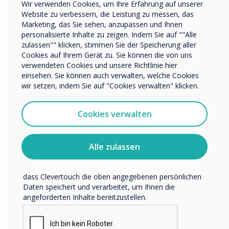
Wir verwenden Cookies, um Ihre Erfahrung auf unserer
Name Unternehmen/Einrichtung
Website zu verbessern, die Leistung zu messen, das
Marketing, das Sie sehen, anzupassen und Ihnen
personalisierte Inhalte zu zeigen. Indem Sie auf ""Alle
zulassen"" klicken, stimmen Sie der Speicherung aller
Wir möchten Sie gerne per E-Mail, Telefon oder Post
Cookies auf Ihrem Gerät zu. Sie können die von uns
bezüglich unserer Produkte und Dienstleistungen
verwendeten Cookies und unsere Richtlinie hier
kontaktieren.
einsehen. Sie können auch verwalten, welche Cookies
Ich bin damit einverstanden, Mitteilungen von
wir setzen, indem Sie auf "Cookies verwalten" klicken.
Clevertouch zu erhalten.
Sie können diese Benachrichtigungen jederzeit
Cookies verwalten
abbestellen. Weitere Informationen zum Abbestellen, zu
unseren Datenschutzverfahren und dazu, wie wir Ihre
Privatsphäre schützen und respektieren, finden Sie in
Alle zulassen
unserer Datenschutzrichtlinie.
Indem Sie unten auf „Einsenden“ klicken, stimmen Sie zu,
dass Clevertouch die oben angegebenen persönlichen
Zukünftige Jobs und die Fähigkeiten, die
Daten speichert und verarbeitet, um Ihnen die
benötigt werden, um sie zu bekommen -
angeforderten Inhalte bereitzustellen.
EdTech