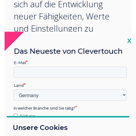
sich auf die Entwicklung
neuer Fähigkeiten, Werte
und Einstellungen zu
konzentrieren. “
Cl
X
Das Neueste von Clevertouch
E-Mail
Land
READ NEXT
In welcher Branche sind Sie tätig?
Bildung
Unternehmen / Wirtschaft
Unsere Cookies
Sonstiges