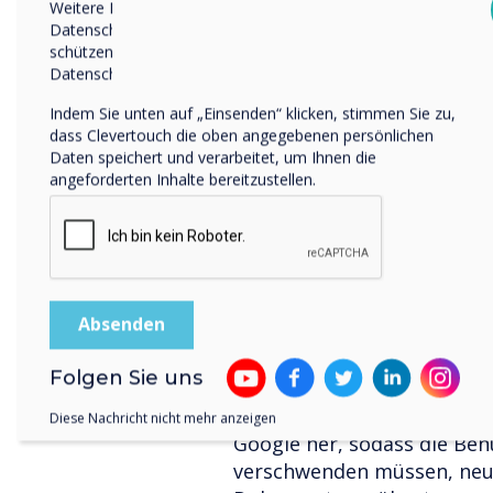
Weitere Informationen zum Abbestellen, zu unseren
Arbeiten bereits Realität, 
Datenschutzverfahren und dazu, wie wir Ihre Privatsphäre
Jahrzehnts noch wichtiger.
schützen und respektieren, finden Sie in unserer
Datenschutzrichtlinie.
Einfachheit wird der Schlü
Indem Sie unten auf „Einsenden“ klicken, stimmen Sie zu,
dass Clevertouch die oben angegebenen persönlichen
Der Schlüssel zum Wachstu
Daten speichert und verarbeitet, um Ihnen die
in der Gewährleistung der 
angeforderten Inhalte bereitzustellen.
Hardware werden nur über
bedienen sind. "Wenn wir 
wir hauptsächlich, dass sie
„Die Lösung für Besprechu
bedienen sein, und Unter
ermutigen, sie zu verwende
schwierig ist, eine Verbind
Folgen Sie uns
entsteht eine Barriere für 
Verbindung zu vorhandenen
Diese Nachricht nicht mehr anzeigen
Google her, sodass die Ben
verschwenden müssen, neue