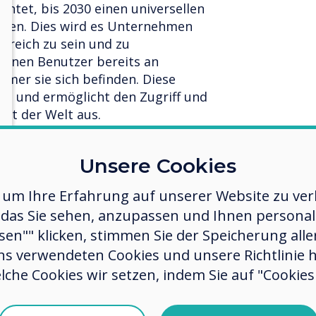
chtet, bis 2030 einen universellen
ellen. Dies wird es Unternehmen
lgreich zu sein und zu
önnen Benutzer bereits an
mer sie sich befinden. Diese
rm und ermöglicht den Zugriff und
rt der Welt aus.
bende Kraft sein
Unsere Cookies
Millennials und Gen Z, die die
in werden. Aufgrund der Cloud-
 um Ihre Erfahrung auf unserer Website zu verb
umente nicht ausgedruckt oder
das Sie sehen, anzupassen und Ihnen personalis
rden. Dies ist in Zukunft ein großes
ssen"" klicken, stimmen Sie der Speicherung all
auf Dokumente, unabhängig davon,
ns verwendeten Cookies und unsere Richtlinie 
die Möglichkeit, sie gemeinsam
lche Cookies wir setzen, indem Sie auf "Cookies 
u bearbeiten, sind ein großer
logieanbieter, der an
hte. Mit UX Pro wird papierloses