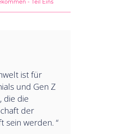
ekommen - Teil Eins
“
welt ist für
nials und Gen Z
, die die
chaft der
t sein werden. “