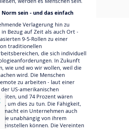
hließen, werden es Menschen sein.
e Norm sein - und das einfach
nehmende Verlagerung hin zu
 in Bezug auf Zeit als auch Ort -
sierten 9-5-Rollen zu einer
on traditionellen
itsbereichen, die sich individuell
ologieanforderungen. In Zukunft
, wie und wo wir wollen, weil die
machen wird. Die Menschen
emote zu arbeiten - laut einer
 der US-amerikanischen
beiten, und 74 Prozent wären
lose
X
en, um dies zu tun. Die Fähigkeit,
en, macht ein Unternehmen auch
s sie unabhängig von ihrem
e einstellen können. Die Vereinten