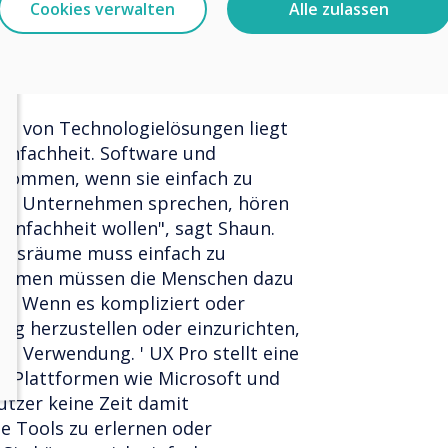
Cookies verwalten
Alle zulassen
und dies wird im Laufe des
ssel sein
m von Technologielösungen liegt
Einfachheit. Software und
nommen, wenn sie einfach zu
mit Unternehmen sprechen, hören
 Einfachheit wollen", sagt Shaun.
ngsräume muss einfach zu
nehmen müssen die Menschen dazu
n. Wenn es kompliziert oder
ung herzustellen oder einzurichten,
die Verwendung. ' UX Pro stellt eine
 Plattformen wie Microsoft und
utzer keine Zeit damit
 Tools zu erlernen oder