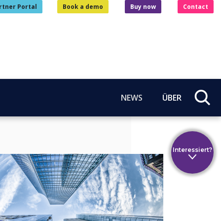
rtner Portal
Book a demo
Buy now
Contact
NEWS
ÜBER
Interessiert?