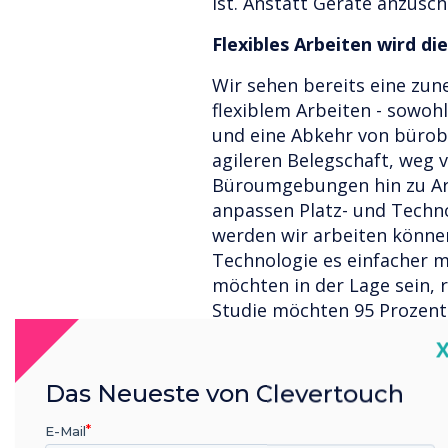
ist. Anstatt Geräte anzusc
Flexibles Arbeiten wird di
Wir sehen bereits eine zu
flexiblem Arbeiten - sowohl
und eine Abkehr von büroba
agileren Belegschaft, weg v
Büroumgebungen hin zu Arbe
anpassen Platz- und Techn
werden wir arbeiten können
Technologie es einfacher 
möchten in der Lage sein, r
Studie möchten 95 Prozent
Wissensarbeiter remote ar
C
bereit, einen Job zu kündig
von überall aus zu arbeit
Das Neueste von Clevertouch
geografisch neutral, sodas
E-Mail
Standort die besten Talent