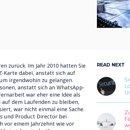
en zurück. Im Jahr 2010 hatten Sie
READ NEXT
-Karte dabei, anstatt sich auf
 um irgendwohin zu gelangen.
Si
Lö
rsonen, anstatt sich an WhatsApp-
U
ernarbeit war eher eine Idee als
um auf dem Laufenden zu bleiben,
iert, war nicht einmal eine Sache.
Z
s und Product Director bei
Fä
ch vor einem Jahrzehnt wie vor
w