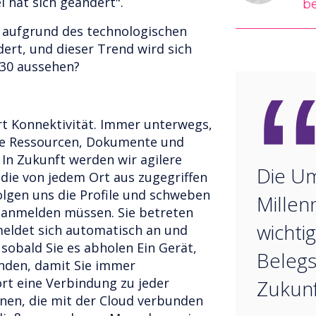
l hat sich geändert".
b
h aufgrund des technologischen
ert, und dieser Trend wird sich
030 aussehen?
rt Konnektivität. Immer unterwegs,
hre Ressourcen, Dokumente und
 In Zukunft werden wir agilere
Die Um
 die von jedem Ort aus zugegriffen
lgen uns die Profile und schweben
Millen
h anmelden müssen. Sie betreten
wichtig
meldet sich automatisch an und
sobald Sie es abholen Ein Gerät,
Belegs
inden, damit Sie immer
ort eine Verbindung zu jeder
Zukunf
nen, die mit der Cloud verbunden