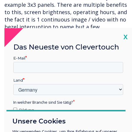
example 3x3 panels. There are multiple benefits
to this, screen brightness, operating hours, and
the fact it is 1 continuous image / video with no
bezel interruption to name but a few.
Cl
X
Das Neueste von Clevertouch
“
E-Mail
Land
It is important to meet and
exceed the expectations of
In welcher Branche sind Sie tätig?
Bildung
the person absorbing the
Unternehmen / Wirtschaft
Unsere Cookies
Sonstiges
content, and to match what
Wir verwenden Cookies, um Ihre Erfahrung auf unserer