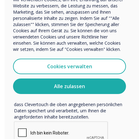
Name Unternehmen/Einrichtung
they are hoping to see on
Website zu verbessern, die Leistung zu messen, das
Marketing, das Sie sehen, anzupassen und Ihnen
the screen. The ultimate
personalisierte Inhalte zu zeigen. Indem Sie auf ""Alle
zulassen"" klicken, stimmen Sie der Speicherung aller
Wir möchten Sie gerne per E-Mail, Telefon oder Post
goal is to create more
Cookies auf Ihrem Gerät zu. Sie können die von uns
bezüglich unserer Produkte und Dienstleistungen
verwendeten Cookies und unsere Richtlinie hier
kontaktieren.
impactful and engaging
einsehen. Sie können auch verwalten, welche Cookies
Ich bin damit einverstanden, Mitteilungen von
wir setzen, indem Sie auf "Cookies verwalten" klicken.
Clevertouch zu erhalten.
visual communications that
Sie können diese Benachrichtigungen jederzeit
Cookies verwalten
drive engagement and
abbestellen. Weitere Informationen zum Abbestellen, zu
unseren Datenschutzverfahren und dazu, wie wir Ihre
brand loyalty.
Privatsphäre schützen und respektieren, finden Sie in
Alle zulassen
unserer Datenschutzrichtlinie.
Indem Sie unten auf „Einsenden“ klicken, stimmen Sie zu,
dass Clevertouch die oben angegebenen persönlichen
Daten speichert und verarbeitet, um Ihnen die
angeforderten Inhalte bereitzustellen.
READ NEXT