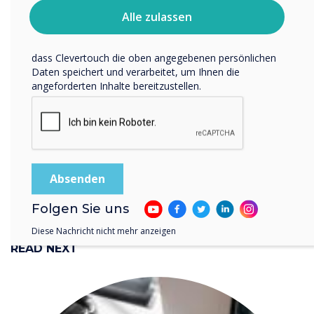
Privatsphäre schützen und respektieren, finden Sie in
CollabOS for Microsoft
Alle zulassen
unserer Datenschutzrichtlinie.
Teams, sharing content
Indem Sie unten auf „Einsenden“ klicken, stimmen Sie zu,
dass Clevertouch die oben angegebenen persönlichen
from your laptop is now
Daten speichert und verarbeitet, um Ihnen die
angeforderten Inhalte bereitzustellen.
even more engaging and
interactive
Folgen Sie uns
Diese Nachricht nicht mehr anzeigen
READ NEXT