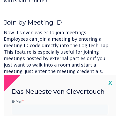
with shared content.
Join by Meeting ID
Now it’s even easier to join meetings.
Employees can join a meeting by entering a
meeting ID code directly into the Logitech Tap.
This feature is especially useful for joining
meetings hosted by external parties or if you
just want to walk into a room and start a
meeting. Just enter the meeting credentials,
and join the call.
Cl
X
Das Neueste von Clevertouch
Get Started with CollabOS and
E-Mail
Microsoft Teams today.