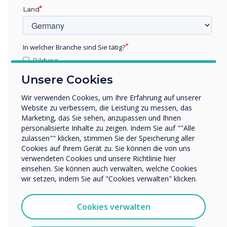
Update your Logitech video collaboration
Land
devices to the latest version of CollabOS using
Sync now or with the Microsoft Teams admin
centre as the updates become available. Also,
In welcher Branche sind Sie tätig?
be sure to check out the CollabOS
release
Bildung
notes
.
Unternehmen / Wirtschaft
Unsere Cookies
Sonstiges
Wir verwenden Cookies, um Ihre Erfahrung auf unserer
Name Unternehmen/Einrichtung
Originally published by
Logitech
.
Website zu verbessern, die Leistung zu messen, das
Marketing, das Sie sehen, anzupassen und Ihnen
personalisierte Inhalte zu zeigen. Indem Sie auf ""Alle
zulassen"" klicken, stimmen Sie der Speicherung aller
Wir möchten Sie gerne per E-Mail, Telefon oder Post
“
Cookies auf Ihrem Gerät zu. Sie können die von uns
bezüglich unserer Produkte und Dienstleistungen
verwendeten Cookies und unsere Richtlinie hier
kontaktieren.
einsehen. Sie können auch verwalten, welche Cookies
Ich bin damit einverstanden, Mitteilungen von
wir setzen, indem Sie auf "Cookies verwalten" klicken.
Clevertouch zu erhalten.
Sie können diese Benachrichtigungen jederzeit
Cookies verwalten
abbestellen. Weitere Informationen zum Abbestellen, zu
With the latest update of
unseren Datenschutzverfahren und dazu, wie wir Ihre