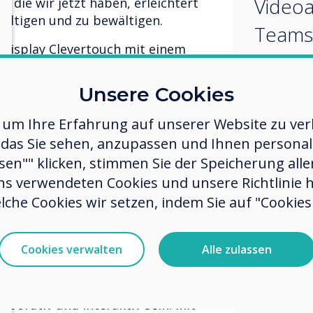
Videoa
, die wir jetzt haben, erleichtert
wältigen und zu bewältigen.
Teams 
 Display Clevertouch mit einem
auf pe
auf Bildung auf den Markt
de der Clevertouch Pro eingeführt,
Ebene
Unsere Cookies
ldungsbezogene Tagungsräume
haben,
tzten 5 Jahren wurde dies mit
 um Ihre Erfahrung auf unserer Website zu verb
Funktionen ständig
am Arb
das Sie sehen, anzupassen und Ihnen personalis
ar haben wir den All-in-One-UX Pro-
ssen"" klicken, stimmen Sie der Speicherung all
verwe
men mit mehreren
ns verwendeten Cookies und unsere Richtlinie 
en Markt gebracht.
müsse
lche Cookies wir setzen, indem Sie auf "Cookies 
 wieder arbeiten, stellen Sie
einfach
ie Mitarbeiter ihre Zeit zwischen
Cookies verwalten
Alle zulassen
ilen. Die Videoanrufe (Zoom,
und int
ersönlicher Ebene durchgeführt
beitsplatz verwendet werden,
aborativ und interaktiv sein. Mit