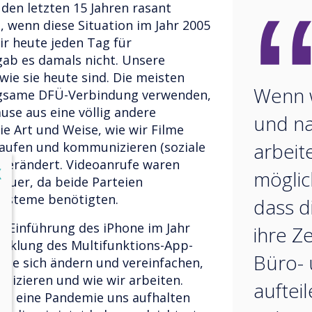
 den letzten 15 Jahren rasant
, wenn diese Situation im Jahr 2005
ir heute jeden Tag für
 gab es damals nicht. Unsere
wie sie heute sind. Die meisten
Wenn w
ngsame DFÜ-Verbindung verwenden,
use aus eine völlig andere
und na
e Art und Weise, wie wir Filme
arbeite
kaufen und kommunizieren (soziale
h verändert. Videoanrufe waren
lose
X
möglic
teuer, da beide Parteien
-Systeme benötigten.
dass d
r Einführung des iPhone im Jahr
ihre Z
wicklung des Multifunktions-App-
Büro- 
de sich ändern und vereinfachen,
izieren und wie wir arbeiten.
aufteil
ass eine Pandemie uns aufhalten