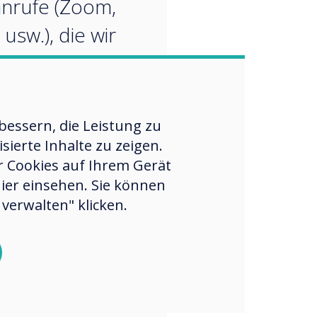
nrufe (Zoom,
usw.), die wir
rsönlicher
 durchgeführt
 können jetzt
essern, die Leistung zu
eitsplatz
ierte Inhalte zu zeigen.
er Cookies auf Ihrem Gerät
ndet werden,
hier einsehen. Sie können
n jedoch
verwalten" klicken.
, kollaborativ
eraktiv sein. “