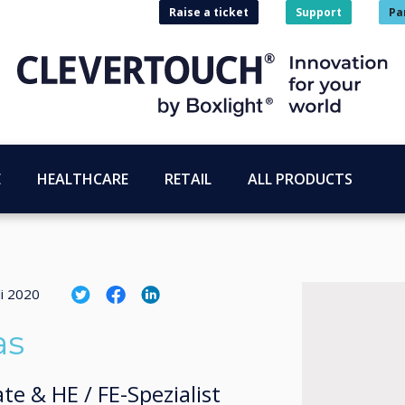
Raise a ticket
Support
Pa
E
HEALTHCARE
RETAIL
ALL PRODUCTS
li 2020
as
e & HE / FE-Spezialist