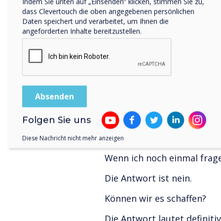
Indem Sie unten auf „Einsenden“ klicken, stimmen Sie zu,
UX Pro können Sie überall,
dass Clevertouch die oben angegebenen persönlichen
Meetings herausholen. Es 
Daten speichert und verarbeitet, um Ihnen die
Whiteboarding, das Komm
angeforderten Inhalte bereitzustellen.
Dokumenten sowohl im Rau
Es verfügt über eine integr
der der Endbenutzer den B
Unternehmensinformation
personalisieren kann. Zeig
außerdem Richtlinien für si
Folgen Sie uns
Gesundheitsinformationen 
Besprechungsraum an.
Diese Nachricht nicht mehr anzeigen
Wenn ich noch einmal frage
Die Antwort ist nein.
Können wir es schaffen?
Die Antwort lautet definitiv 