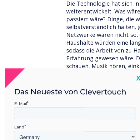
Die Technologie hat sich in
weiterentwickelt. Was wäre
passiert wäre? Dinge, die w
selbstverständlich halten,
Netzwerke waren nicht so, 
Haushalte würden eine la
sodass die Arbeit von zu Ha
Erfahrung gewesen wäre. Di
schauen, Musik hören, ein
Medien), hat sich erheblic
C
kompliziert, begrenzt und 
vollständig installierte VC
Das Neueste von Clevertouch
Mobiltelefone waren bis zu
E-Mail
2007 sehr einfach. Die Ent
basierten Smartphones wür
wie wir miteinander kommun
Land
Wir hatten nie erwartet, d