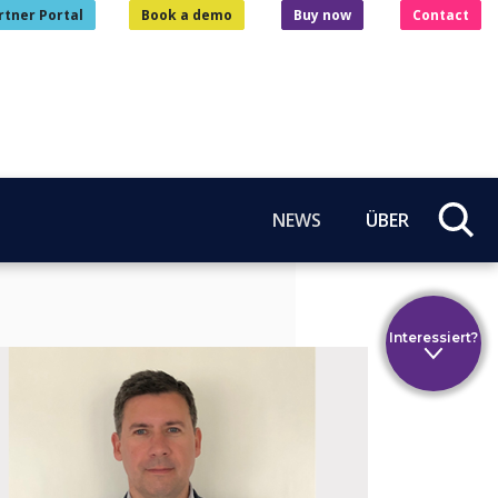
rtner Portal
Book a demo
Buy now
Contact
NEWS
ÜBER
Interessiert?