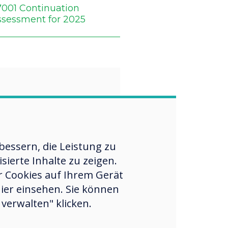
7001 Continuation
ssessment for 2025
“
rategic
essern, die Leistung zu
ierte Inhalte zu zeigen.
ment
er Cookies auf Ihrem Gerät
thens our
hier einsehen. Sie können
ce in the Gulf
verwalten" klicken.
igns with our