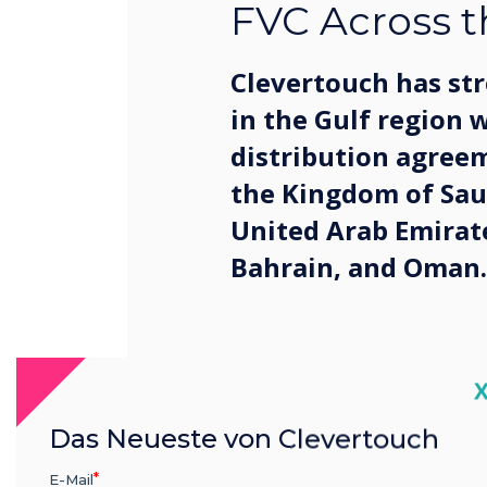
FVC Across t
Clevertouch has st
in the Gulf region 
distribution agree
the Kingdom of Sau
United Arab Emirat
Bahrain, and Oman.
C
The partnership marks a ke
Das Neueste von Clevertouch
ongoing growth strategy a
cutting-edge collaboration 
E-Mail