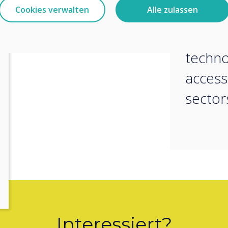
m in action, meet Ashley Helm,
Cookies verwalten
Alle zulassen
vision
at Clevertouch, and the FVC team
collab
techn
access
sector
Interessiert?