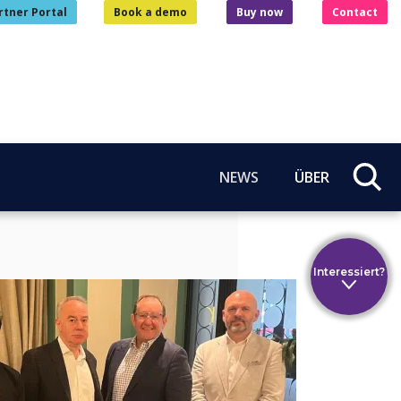
rtner Portal
Book a demo
Buy now
Contact
NEWS
ÜBER
Interessiert?