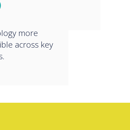
 to make
orative
ology more
ible across key
s.