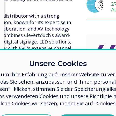
2
A
d distributor with a strong
egion, known for its expertise in
llaboration, and AV technology
p combines Clevertouch’s award-
, digital signage, LED solutions,
gy with FVC’s extensive channel
t expertise.
Unsere Cookies
strengthens our presence in the
This st
sion to make collaborative
 um Ihre Erfahrung auf unserer Website zu verb
 across key sectors, including
das Sie sehen, anzupassen und Ihnen personalis
agree
rnment, and retail,” said Ian
ssen"" klicken, stimmen Sie der Speicherung all
al Sales at Clevertouch. “FVC’s
streng
ns verwendeten Cookies und unsere Richtlinie 
pertise make them the ideal
presen
lche Cookies wir setzen, indem Sie auf "Cookies 
d support our customers.”
and al
partnership and experience