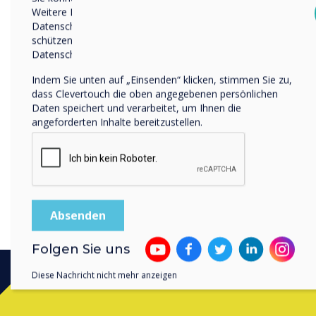
Weitere Informationen zum Abbestellen, zu unseren
Clevertouch’s full ecosyste
Datenschutzverfahren und dazu, wie wir Ihre Privatsphäre
Head of Customer Success 
schützen und respektieren, finden Sie in unserer
at GESS Dubai, booth M20.
Datenschutzrichtlinie.
Indem Sie unten auf „Einsenden“ klicken, stimmen Sie zu,
dass Clevertouch die oben angegebenen persönlichen
Daten speichert und verarbeitet, um Ihnen die
angeforderten Inhalte bereitzustellen.
Folgen Sie uns
Diese Nachricht nicht mehr anzeigen