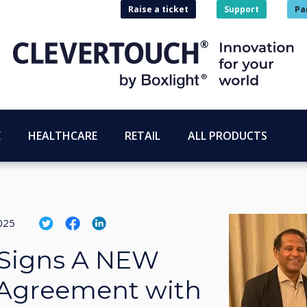
Raise a ticket
Support
Pa
E
HEALTHCARE
RETAIL
ALL PRODUCTS
025
 Signs A NEW
 Agreement with