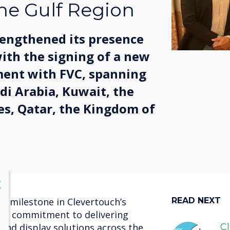
he Gulf Region
rengthened its presence
with the signing of a new
ment with FVC, spanning
di Arabia, Kuwait, the
es, Qatar, the Kingdom of
lose
X
y milestone in Clevertouch’s
READ NEXT
nd commitment to delivering
and display solutions across the
C