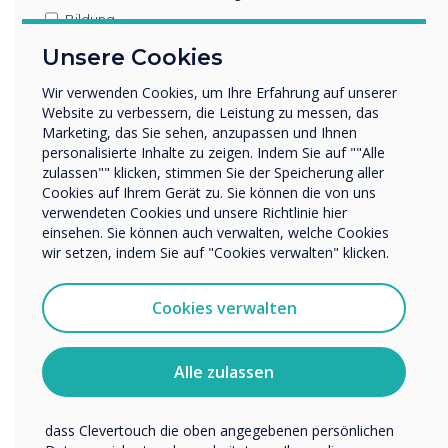
Endkunden auf der ganzen
Bildung
Welt revolutionäre
Unternehmen / Wirtschaft
Unsere Cookies
Sonstiges
technologische
Wir verwenden Cookies, um Ihre Erfahrung auf unserer
Name Unternehmen/Einrichtung
Innovationen zu bieten. Wir
Website zu verbessern, die Leistung zu messen, das
Marketing, das Sie sehen, anzupassen und Ihnen
sind stolz darauf, der erste
personalisierte Inhalte zu zeigen. Indem Sie auf ""Alle
zulassen"" klicken, stimmen Sie der Speicherung aller
Wir möchten Sie gerne per E-Mail, Telefon oder Post
Partner zu sein, der Displays
Cookies auf Ihrem Gerät zu. Sie können die von uns
bezüglich unserer Produkte und Dienstleistungen
verwendeten Cookies und unsere Richtlinie hier
kontaktieren.
mit EDLA-Zertifizierung in
einsehen. Sie können auch verwalten, welche Cookies
Ich bin damit einverstanden, Mitteilungen von
wir setzen, indem Sie auf "Cookies verwalten" klicken.
Clevertouch zu erhalten.
den Markt einführt - ein
Sie können diese Benachrichtigungen jederzeit
Cookies verwalten
Meilenstein, der sowohl für
abbestellen. Weitere Informationen zum Abbestellen, zu
unseren Datenschutzverfahren und dazu, wie wir Ihre
Clevertouch-Partner als
Privatsphäre schützen und respektieren, finden Sie in
Alle zulassen
unserer Datenschutzrichtlinie.
auch Endverbraucher
Indem Sie unten auf „Einsenden“ klicken, stimmen Sie zu,
dass Clevertouch die oben angegebenen persönlichen
einschneidend ist.