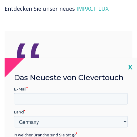
Entdecken Sie unser neues
IMPACT LUX
“
Cl
X
Wir sind führender
Das Neueste von Clevertouch
Hersteller fortschrittlicher
E-Mail
interaktiver Technologie
und ständig bestrebt,
Land
unseren Partnern und
In welcher Branche sind Sie tätig?