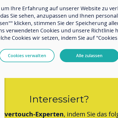
Endbe
 um Ihre Erfahrung auf unserer Website zu verb
und ba
das Sie sehen, anzupassen und Ihnen personalis
dort a
ssen"" klicken, stimmen Sie der Speicherung all
ns verwendeten Cookies und unsere Richtlinie 
auf
lche Cookies wir setzen, indem Sie auf "Cookies 
Cookies verwalten
Alle zulassen
Interessiert?
levertouch-Experten
, indem Sie das fo