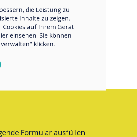
nutzererfahrung
essern, die Leistung zu
uen Sie von
ierte Inhalte zu zeigen.
us ein Produkt
er Cookies auf Ihrem Gerät
hier einsehen. Sie können
verwalten" klicken.
lgende Formular ausfüllen