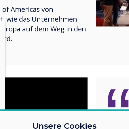
P of Americas von
rt, wie das Unternehmen
 Europa auf dem Weg in den
lose
X
ird.
Nehme
Unsere Cookies