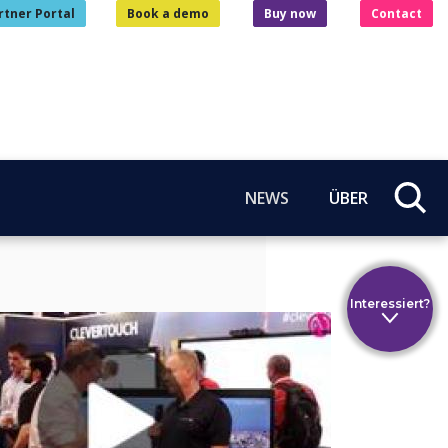
rtner Portal
Book a demo
Buy now
Contact
NEWS
ÜBER
Interessiert?