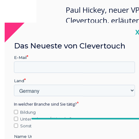
Paul Hickey, neuer V
Clevertouch, erläute
auf seinem Erfolg in
C
US-Markt aufbauen w
Das Neueste von Clevertouch
E-Mail
Land
In welcher Branche sind Sie tätig?
Bildung
Unternehmen / Wirtschaft
Sonstiges
Name Unternehmen/Einrichtung