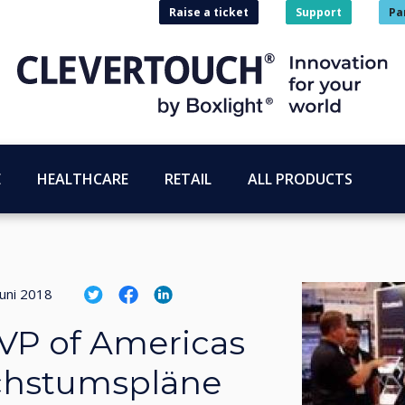
Raise a ticket
Support
Pa
E
HEALTHCARE
RETAIL
ALL PRODUCTS
Juni 2018
VP of Americas
chstumspläne