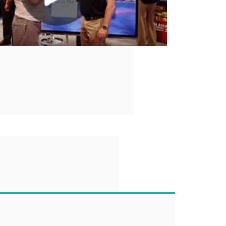
“
n Sie die