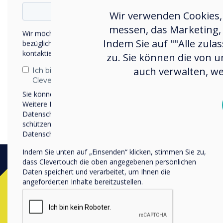
Wir verwenden Cookies,
messen, das Marketing, 
Wir möchten Sie gerne per E-Mail, Telefon oder Post
Indem Sie auf ""Alle zula
bezüglich unserer Produkte und Dienstleistungen
kontaktieren.
zu. Sie können die von u
auch verwalten, we
Ich bin damit einverstanden, Mitteilungen von
Clevertouch zu erhalten.
Sie können diese Benachrichtigungen jederzeit abbestellen.
Weitere Informationen zum Abbestellen, zu unseren
Datenschutzverfahren und dazu, wie wir Ihre Privatsphäre
schützen und respektieren, finden Sie in unserer
Datenschutzrichtlinie.
Indem Sie unten auf „Einsenden“ klicken, stimmen Sie zu,
dass Clevertouch die oben angegebenen persönlichen
Daten speichert und verarbeitet, um Ihnen die
angeforderten Inhalte bereitzustellen.
Kontaktieren Sie einen
C