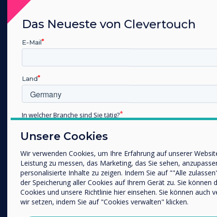
Großformat-Displays
Das Neueste von Clevertouch
Digital Signage
Raumbuchung
E-Mail
Software
Unified Comms
Land
Zubehör
Collaboration
In welcher Branche sind Sie tätig?
Lösungen
Bildung
Unsere Cookies
Unternehmen / Wirtschaft
Unternehmen
Sonstiges
Wir verwenden Cookies, um Ihre Erfahrung auf unserer Website
Einzelhandel
Leistung zu messen, das Marketing, das Sie sehen, anzupasse
Name Unternehmen/Einrichtung
Gesundheitswesen
personalisierte Inhalte zu zeigen. Indem Sie auf ""Alle zulassen
der Speicherung aller Cookies auf Ihrem Gerät zu. Sie können
Weiterführende Schulen
Cookies und unsere Richtlinie hier einsehen. Sie können auch 
Kundenberichte
wir setzen, indem Sie auf "Cookies verwalten" klicken.
Wir möchten Sie gerne per E-Mail, Telefon oder Post bezüglic
Dienstleistungen kontaktieren.
Arbeiten im Homeoffice