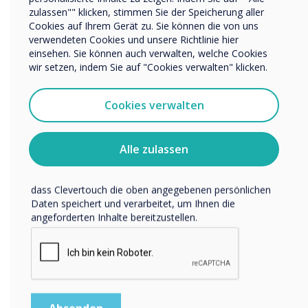
Erscheinungsbild dieser Räume hat
zulassen"" klicken, stimmen Sie der Speicherung aller
Wir möchten Sie gerne per E-Mail, Telefon oder Post
sich dadurch erheblich verändert.
Cookies auf Ihrem Gerät zu. Sie können die von uns
bezüglich unserer Produkte und Dienstleistungen
verwendeten Cookies und unsere Richtlinie hier
kontaktieren.
einsehen. Sie können auch verwalten, welche Cookies
Russell Prior, General Manager von
Ich bin damit einverstanden, Mitteilungen von
wir setzen, indem Sie auf "Cookies verwalten" klicken.
Hanbury Manor, kommentiert: "Wir
Clevertouch zu erhalten.
freuen uns, die Gäste zu begrüßen, um
Sie können diese Benachrichtigungen jederzeit
Cookies verwalten
unsere verbesserte und inspirierende
abbestellen. Weitere Informationen zum Abbestellen, zu
Veranstaltungsumgebung zu erleben,
unseren Datenschutzverfahren und dazu, wie wir Ihre
Privatsphäre schützen und respektieren, finden Sie in
die die Schönheit und das Erbe des
Alle zulassen
unserer Datenschutzrichtlinie.
Hotels bewahrt und gleichzeitig die
neueste Technologie bietet."
Indem Sie unten auf „Einsenden“ klicken, stimmen Sie zu,
dass Clevertouch die oben angegebenen persönlichen
Daten speichert und verarbeitet, um Ihnen die
angeforderten Inhalte bereitzustellen.