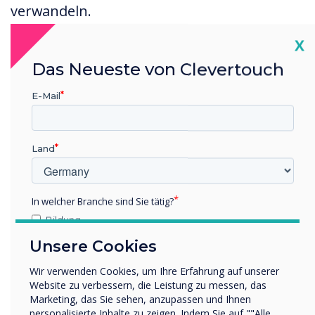
verwandeln.
Cl
X
Das Neueste von Clevertouch
E-Mail
Ist das Hotel mit
den verwendeten
Land
Produkten
In welcher Branche sind Sie tätig?
zufrieden?
Bildung
Unternehmen / Wirtschaft
Unsere Cookies
Sonstiges
Sie sind begeistert. Wir haben
Clevertouch in 5 der renovierten
Wir verwenden Cookies, um Ihre Erfahrung auf unserer
Name Unternehmen/Einrichtung
Website zu verbessern, die Leistung zu messen, das
Besprechungsräume sowie in drei
Marketing, das Sie sehen, anzupassen und Ihnen
neuen Räumen installiert, und das
personalisierte Inhalte zu zeigen. Indem Sie auf ""Alle