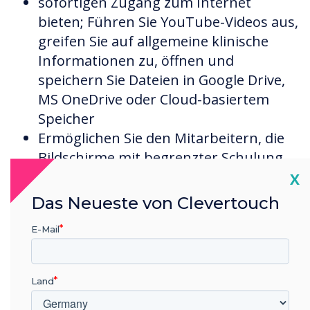
sofortigen Zugang zum Internet
bieten; Führen Sie YouTube-Videos aus,
greifen Sie auf allgemeine klinische
Informationen zu, öffnen und
speichern Sie Dateien in Google Drive,
MS OneDrive oder Cloud-basiertem
Speicher
Ermöglichen Sie den Mitarbeitern, die
Bildschirme mit begrenzter Schulung
einfach zu betreten und zu verwenden
Cl
X
Das Neueste von Clevertouch
Tony kommentiert: "Mitarbeiter in
Hausarztpraxen arbeiten häufig in
E-Mail
Hochdruckumgebungen. Sie benötigen eine
intuitive Benutzeroberfläche. Sie möchten
Land
nicht über die Technologie nachdenken
müssen, sondern benötigen ein Tool, das