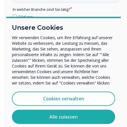
ihnen täglich hilft. heute und ermöglicht es
In welcher Branche sind Sie tätig?
ihnen, effizienter zu arbeiten. "
Bildung
Unternehmen / Wirtschaft
Unsere Cookies
Sonstiges
Wir verwenden Cookies, um Ihre Erfahrung auf unserer
Name Unternehmen/Einrichtung
Website zu verbessern, die Leistung zu messen, das
Marketing, das Sie sehen, anzupassen und Ihnen
"Wir arbeiten seit einigen Jahren mit
personalisierte Inhalte zu zeigen. Indem Sie auf ""Alle
Clevertouch zusammen. Wir finden, dass ihre
zulassen"" klicken, stimmen Sie der Speicherung aller
Wir möchten Sie gerne per E-Mail, Telefon oder Post
Bildschirme das beste Preis-Leistungs-
Cookies auf Ihrem Gerät zu. Sie können die von uns
bezüglich unserer Produkte und Dienstleistungen
verwendeten Cookies und unsere Richtlinie hier
kontaktieren.
Verhältnis in Bezug auf die angebotenen
einsehen. Sie können auch verwalten, welche Cookies
Funktionen und Merkmale bieten, aber auch
Ich bin damit einverstanden, Mitteilungen von
wir setzen, indem Sie auf "Cookies verwalten" klicken.
Zuverlässigkeit, Robustheit und einfache
Clevertouch zu erhalten.
Installation."
Sie können diese Benachrichtigungen jederzeit
Cookies verwalten
abbestellen. Weitere Informationen zum Abbestellen, zu
unseren Datenschutzverfahren und dazu, wie wir Ihre
Privatsphäre schützen und respektieren, finden Sie in
Alle zulassen
unserer Datenschutzrichtlinie.