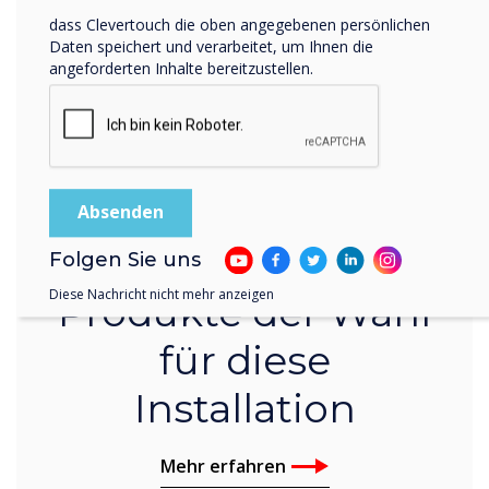
Indem Sie unten auf „Einsenden“ klicken, stimmen Sie zu,
dass Clevertouch die oben angegebenen persönlichen
Daten speichert und verarbeitet, um Ihnen die
angeforderten Inhalte bereitzustellen.
Spotlight-Produkt
Das preisgekrönte
UX Pro und IMPACT
Plus ™ waren die
Folgen Sie uns
Diese Nachricht nicht mehr anzeigen
Produkte der Wahl
für diese
Installation
Mehr erfahren