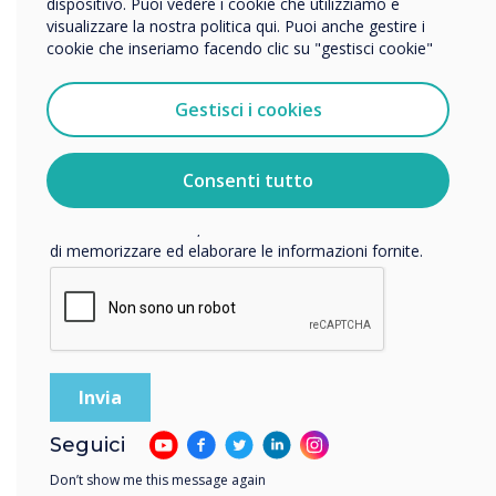
dispositivo. Puoi vedere i cookie che utilizziamo e
visualizzare la nostra politica qui. Puoi anche gestire i
“
cookie che inseriamo facendo clic su "gestisci cookie"
Vorremmo contattarti in merito ai nostri prodotti e servizi
tramite e-mail, telefono o posta.
Gestisci i cookies
Accetto di ricevere comunicazioni da Clevertouch.
Per informazioni su come raccogliamo e utilizziamo i
vostri dati personali, visitate la nostra
informativa sulla
Consenti tutto
privacy
.
Progettato per
Facendo clic su Invia, l'utente acconsente a Clevertouch
responsabilizzare gli
di memorizzare ed elaborare le informazioni fornite.
educatori, ridurre i tempi di
pianificazione delle lezioni e
offrire gli strumenti
necessari per
Seguici
l'apprendimento
Don’t show me this message again