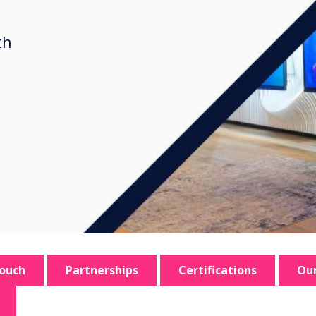
th
touch
Partnerships
Certifications
Our