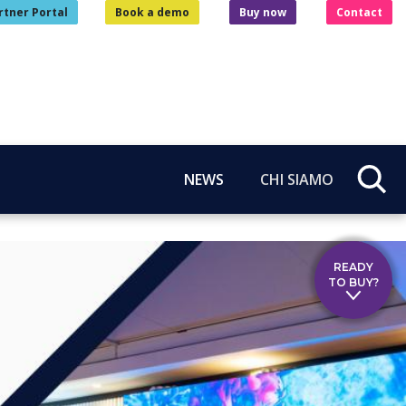
rtner Portal
Book a demo
Buy now
Contact
NEWS
CHI SIAMO
READY
TO BUY?