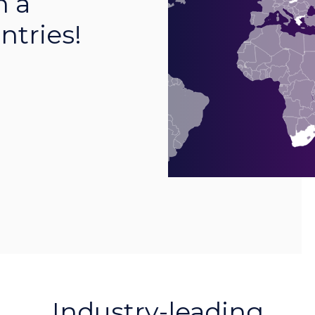
n a
tries!
Industry-leading