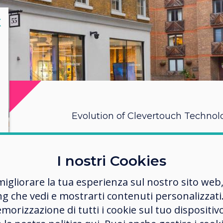
lose
X
Evolution of Clevertouch Technol
A global, market
I nostri Cookies
technology man
migliorare la tua esperienza sul nostro sito web
ng che vedi e mostrarti contenuti personalizzati.
From what started as humble begi
morizzazione di tutti i cookie sul tuo dispositiv
business, Clevertouch Technologies
global organisation providing mark