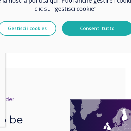
e la nostra politica qui. Puoi anche gestire i co
over 80 countries.
clic su "gestisci cookie"
Where can I purchase Clevertouch?
Gestisci i cookies
Consenti tutto
vider
to be