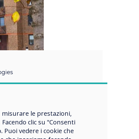
ogies
-leading
ufacturer
, misurare le prestazioni,
 Facendo clic su "Consenti
nnings as a family-owned
o. Puoi vedere i cookie che
 has since evolved into a
et-leading solutions in