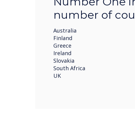
Number One i
number of coun
Australia
Finland
Greece
Ireland
Slovakia
South Africa
UK