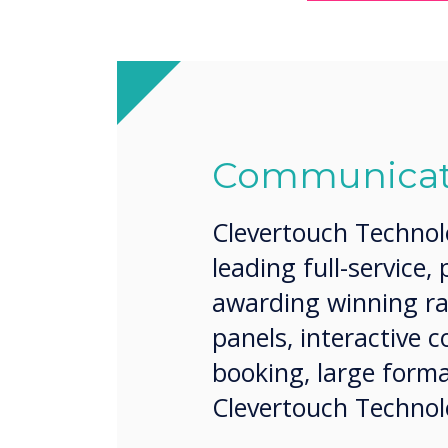
Communicatio
Clevertouch Technolo
leading full-service,
awarding winning ra
panels, interactive 
booking, large form
Clevertouch Technolo