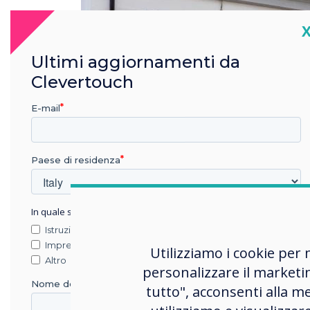
C
Ultimi aggiornamenti da
Clevertouch
E-mail
Paese di residenza
In quale settore lavora?
Istruzione
Impresa
Utilizziamo i cookie per 
Altro
personalizzare il marketi
Nome della società
tutto", acconsenti alla me