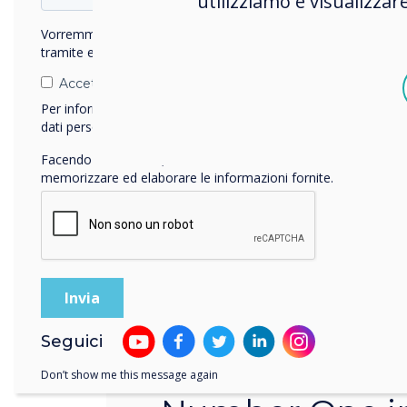
utilizziamo e visualizzar
Vorremmo contattarti in merito ai nostri prodotti e servizi
tramite e-mail, telefono o posta.
Accetto di ricevere comunicazioni da Clevertouch.
Per informazioni su come raccogliamo e utilizziamo i vostri
dati personali, visitate la nostra
informativa sulla privacy
.
Facendo clic su Invia, l'utente acconsente a Clevertouch di
memorizzare ed elaborare le informazioni fornite.
Number One Touchscreen Pro
Seguici
We are proud 
Don’t show me this message again