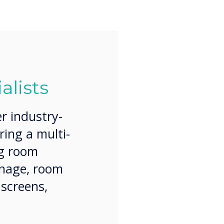
alists
r industry-
ring a multi-
ng room
ignage, room
 screens,
.