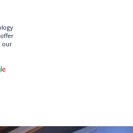
ology
offer
h our