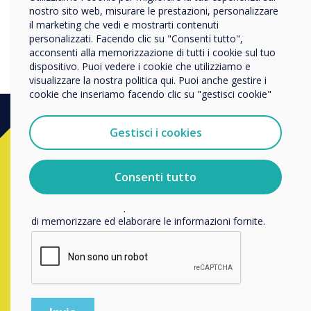
Impresa
nostro sito web, misurare le prestazioni, personalizzare
Altro
il marketing che vedi e mostrarti contenuti
personalizzati. Facendo clic su "Consenti tutto",
Nome della società
acconsenti alla memorizzazione di tutti i cookie sul tuo
dispositivo. Puoi vedere i cookie che utilizziamo e
visualizzare la nostra politica qui. Puoi anche gestire i
cookie che inseriamo facendo clic su "gestisci cookie"
Vorremmo contattarti in merito ai nostri prodotti e servizi
tramite e-mail, telefono o posta.
Gestisci i cookies
Accetto di ricevere comunicazioni da Clevertouch.
Vuoi acquistare?
Per informazioni su come raccogliamo e utilizziamo i
vostri dati personali, visitate la nostra
informativa sulla
Consenti tutto
privacy
.
Contatta un esperto
Clevertouch
Facendo clic su Invia, l'utente acconsente a Clevertouch
compilando il form sottostante
di memorizzare ed elaborare le informazioni fornite.
Compila il form