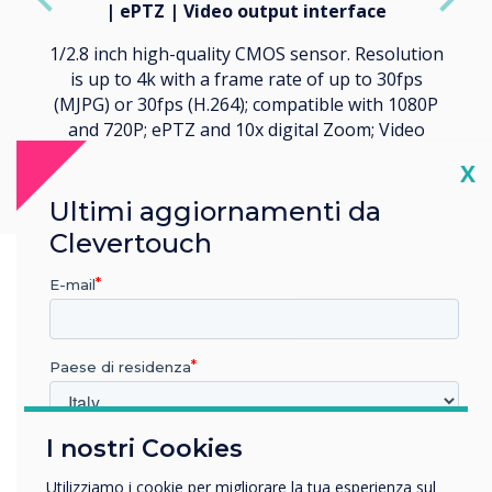
| ePTZ | Video output interface
1/2.8 inch high-quality CMOS sensor. Resolution
is up to 4k with a frame rate of up to 30fps
(MJPG) or 30fps (H.264); compatible with 1080P
and 720P; ePTZ and 10x digital Zoom; Video
output interface USB 3.0.
Cl
X
Ultimi aggiornamenti da
Clevertouch
E-mail
Paese di residenza
I nostri Cookies
In quale settore lavora?
Istruzione
Utilizziamo i cookie per migliorare la tua esperienza sul