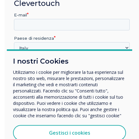
Clevertouch
framework for ensuring your edtech is fit for
purpose and future-proof.
E-mail
Fill in the form below to download
Paese di residenza
the guide
I nostri Cookies
In quale settore lavora?
Istruzione
Utilizziamo i cookie per migliorare la tua esperienza sul
First name
Impresa
nostro sito web, misurare le prestazioni, personalizzare
Altro
il marketing che vedi e mostrarti contenuti
personalizzati. Facendo clic su "Consenti tutto",
Nome della società
acconsenti alla memorizzazione di tutti i cookie sul tuo
Last name
dispositivo. Puoi vedere i cookie che utilizziamo e
visualizzare la nostra politica qui. Puoi anche gestire i
cookie che inseriamo facendo clic su "gestisci cookie"
Vorremmo contattarti in merito ai nostri prodotti e servizi
tramite e-mail, telefono o posta.
Email
Gestisci i cookies
Accetto di ricevere comunicazioni da Clevertouch.