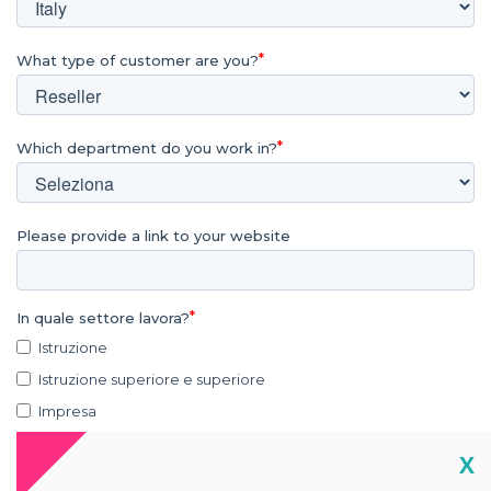
What type of customer are you?
Which department do you work in?
Please provide a link to your website
In quale settore lavora?
Istruzione
Istruzione superiore e superiore
Impresa
Vendita al dettaglio
Cl
X
Assistenza sanitaria