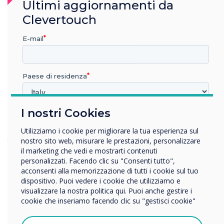
Ultimi aggiornamenti da
Governo
Clevertouch
Militare
Trasporto
E-mail
Ospitalità
Residenziale
Paese di residenza
Produzione
Sicurezza
Altro
I nostri Cookies
In quale settore lavora?
Istruzione
Utilizziamo i cookie per migliorare la tua esperienza sul
Desideriamo contattarvi per i nostri prodotti e servizi via e-mail,
Impresa
nostro sito web, misurare le prestazioni, personalizzare
telefono o posta.
Altro
il marketing che vedi e mostrarti contenuti
personalizzati. Facendo clic su "Consenti tutto",
Accetto di ricevere comunicazioni da Clevertouch.
Nome della società
acconsenti alla memorizzazione di tutti i cookie sul tuo
Accetto di ricevere comunicazioni da Clevertouch e dai suoi
dispositivo. Puoi vedere i cookie che utilizziamo e
partner in merito al mio acquisto, demo o richiesta di
visualizzare la nostra politica qui. Puoi anche gestire i
informazioni.
cookie che inseriamo facendo clic su "gestisci cookie"
Vorremmo contattarti in merito ai nostri prodotti e servizi
Per informazioni su come raccogliamo e utilizziamo i vostri dati
tramite e-mail, telefono o posta.
personali, visitate la nostra informativa
sulla privacy
.