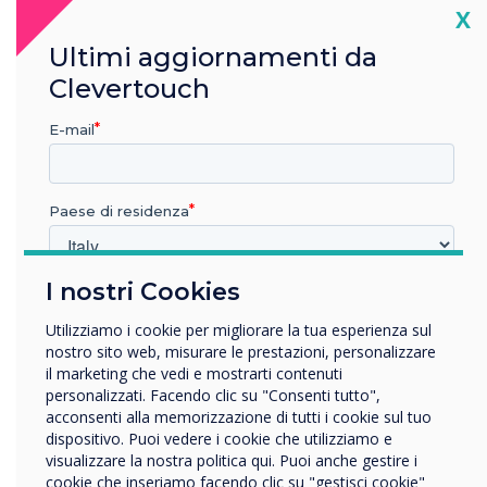
Cl
as demonstrated through our Cyber Essentials
X
Certification.
Ultimi aggiornamenti da
Clevertouch
See what Cyber Essentials means for our
customers
E-mail
Paese di residenza
I nostri Cookies
In quale settore lavora?
Istruzione
Utilizziamo i cookie per migliorare la tua esperienza sul
Impresa
nostro sito web, misurare le prestazioni, personalizzare
Altro
il marketing che vedi e mostrarti contenuti
personalizzati. Facendo clic su "Consenti tutto",
Nome della società
acconsenti alla memorizzazione di tutti i cookie sul tuo
dispositivo. Puoi vedere i cookie che utilizziamo e
visualizzare la nostra politica qui. Puoi anche gestire i
cookie che inseriamo facendo clic su "gestisci cookie"