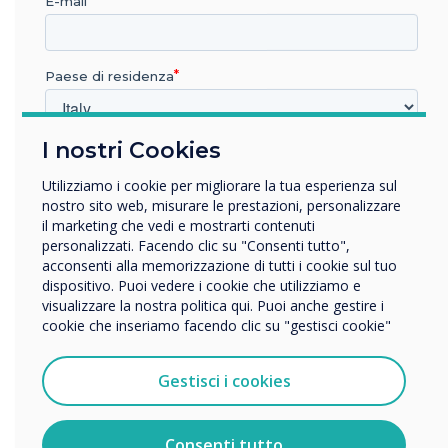
E-mail
Paese di residenza
I nostri Cookies
In quale settore lavora?
Istruzione
Utilizziamo i cookie per migliorare la tua esperienza sul
Impresa
nostro sito web, misurare le prestazioni, personalizzare
Altro
il marketing che vedi e mostrarti contenuti
personalizzati. Facendo clic su "Consenti tutto",
Nome della società
acconsenti alla memorizzazione di tutti i cookie sul tuo
dispositivo. Puoi vedere i cookie che utilizziamo e
visualizzare la nostra politica qui. Puoi anche gestire i
cookie che inseriamo facendo clic su "gestisci cookie"
Vorremmo contattarti in merito ai nostri prodotti e servizi
Soluzione
tramite e-mail, telefono o posta.
Gestisci i cookies
Accetto di ricevere comunicazioni da Clevertouch.
HEFE
Per informazioni su come raccogliamo e utilizziamo i
vostri dati personali, visitate la nostra
informativa sulla
Consenti tutto