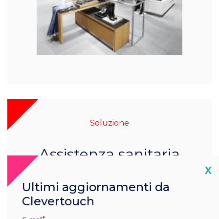
Soluzione
Assistenza sanitaria
Cl
X
Per saperne di più
Ultimi aggiornamenti da
Clevertouch