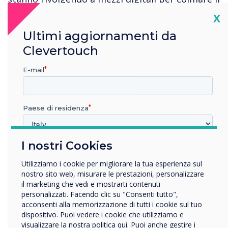
divario finanziario. Ad esempio, le app possono
Cl
X
essere un modo conveniente per dimostrare
Ultimi aggiornamenti da
causa ed effetto. In un corso di scienze, ad
Clevertouch
esempio, gli studenti potrebbero condurre
esperimenti utilizzando strumenti di app
E-mail
piuttosto che attrezzature fisiche. Questo non
solo consente loro di provare gli esperimenti in
sicurezza, ma consente anche di risparmiare i
Paese di residenza
soldi della scuola su attrezzature costose e
usura. Stiamo anche vedendo più versioni di
libri di testo basate su app, consentendo
I nostri Cookies
In quale settore lavora?
ancora una volta risparmi significativi sui
Istruzione
budget scolastici.
Utilizziamo i cookie per migliorare la tua esperienza sul
Impresa
nostro sito web, misurare le prestazioni, personalizzare
Altro
il marketing che vedi e mostrarti contenuti
personalizzati. Facendo clic su "Consenti tutto",
Nome della società
acconsenti alla memorizzazione di tutti i cookie sul tuo
dispositivo. Puoi vedere i cookie che utilizziamo e
visualizzare la nostra politica qui. Puoi anche gestire i