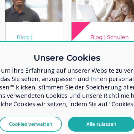
Blog |
Blog | Schulen
Unternehmen
Unsere Cookies
Der Surrey
tandortneutrale
Teacher Blog
 um Ihre Erfahrung auf unserer Website zu verb
usammenarbeit
Fernunterricht
das Sie sehen, anzupassen und Ihnen personalis
an einem
für Eltern
ssen"" klicken, stimmen Sie der Speicherung all
rbeitsplatz nach
ns verwendeten Cookies und unsere Richtlinie 
der Sperrung
Mehr erfahren
lche Cookies wir setzen, indem Sie auf "Cookies 
Mehr erfahren
Cookies verwalten
Alle zulassen