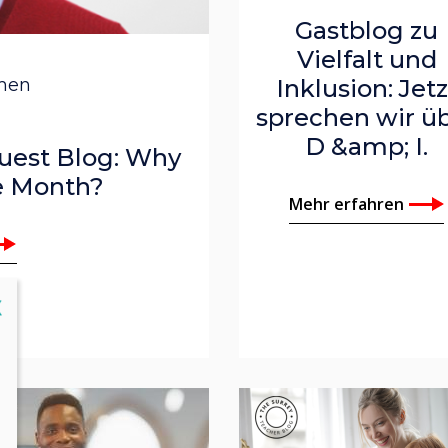
Gastblog zu
esley
Vielfalt und
iddleton
hmen
Inklusion: Jetz
sprechen wir ü
er
D &amp; I.
Guest Blog: Why
y
e Month?
Mehr erfahren
Denbow
lose
X