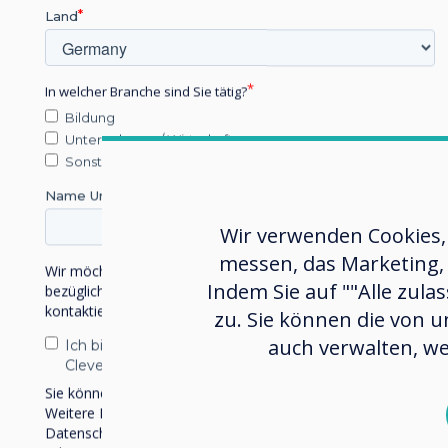
Land
In welcher Branche sind Sie tätig?
Bildung
Blog |
Unternehmen / Wirtschaft
Unternehmen
Sonstiges
Name Unternehmen/Einrichtung
Die integrative
S
Wir verwenden Cookies,
Kraft der
Z
messen, das Marketing, 
Wir möchten Sie gerne per E-Mail, Telefon oder Post
Technologie
Indem Sie auf ""Alle zula
bezüglich unserer Produkte und Dienstleistungen
A
kontaktieren.
zu. Sie können die von u
Mehr erfahren
auch verwalten, we
Ich bin damit einverstanden, Mitteilungen von
Clevertouch zu erhalten.
Sie können diese Benachrichtigungen jederzeit abbestellen.
Weitere Informationen zum Abbestellen, zu unseren
Datenschutzverfahren und dazu, wie wir Ihre Privatsphäre