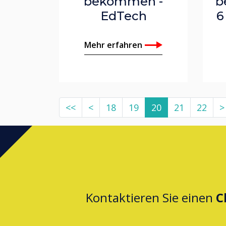
bekommen -
b
EdTech
6
Mehr erfahren
<<
<
18
19
20
21
22
>
Kontaktieren Sie einen
C