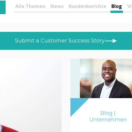
Alle Themen
News
Kundenberichte
Blog
V
s
niff
Submit a Customer Success Story
elm
uizon
er Bundy
 Grünenwald
appmann
Blog |
gshot
Unternehmen
on