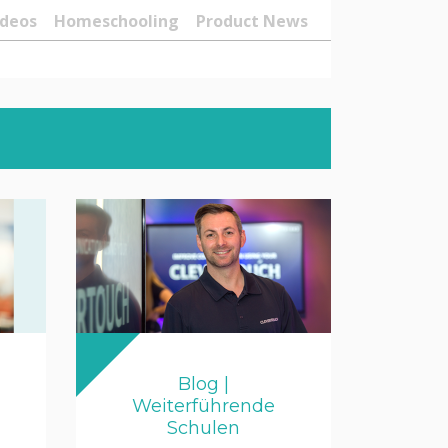
ideos
Homeschooling
Product News
Blog |
Weiterführende
Schulen