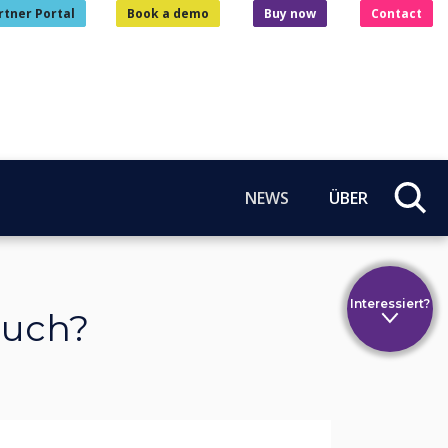
rtner Portal
Book a demo
Buy now
Contact
NEWS
ÜBER
Interessiert?
ouch?