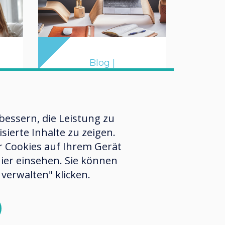
Blog |
Unternehmen
Top Tipps für die
:
essern, die Leistung zu
Arbeit von zu
sunterstützung
ierte Inhalte zu zeigen.
Hause aus
er Cookies auf Ihrem Gerät
hier einsehen. Sie können
Mehr erfahren
verwalten" klicken.