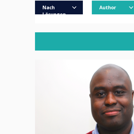
Nach
Author
Lösungen
filtern
Unternehmen
All Article
Schulen
Helen Ken
Weiterführende Schulen
Ashley H
Gesundheitswesen
Melizza C
Einzelhandel
Christoph
Trade
Jeremias
MOD/Government
Klaus Kr
Adam Kin
Jack Wills