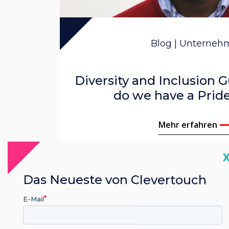
Mark Tild
Gareth M
Blog | Unterne
Nick Bark
Diversity and Inclusion 
John Gint
do we have a Prid
Corinna 
Mehr erfahren
C
Das Neueste von Clevertouch
E-Mail