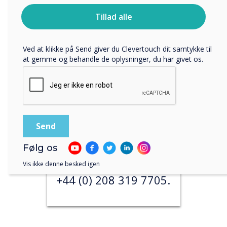
Our team are
Du kan finde oplysninger om, hvordan vi indsamler og
Tillad alle
bruger dine personlige oplysninger, i vores
available Monday
privatlivspolitik
.
through Friday from
Ved at klikke på Send giver du Clevertouch dit samtykke til
9:00 to 5:00 GMT
at gemme og behandle de oplysninger, du har givet os.
(excluding public
holidays).
If you would like a
more direct
approach, please call
Følg os
our support team at
Vis ikke denne besked igen
+44 (0) 208 319 7705.