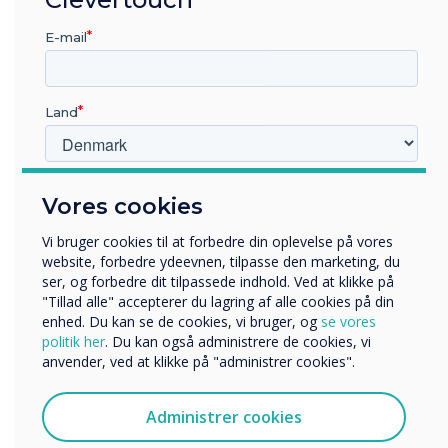
ticket
E-mail
The quickest and
easiest way to
contact our customer
Land
support team is by
opening a support
Hvilken branche arbejder du i?
ticket.
Vores cookies
Uddannelse
Virksomhed
Vi bruger cookies til at forbedre din oplevelse på vores
Andre
website, forbedre ydeevnen, tilpasse den marketing, du
Open a support
ser, og forbedre dit tilpassede indhold. Ved at klikke på
Organisationens navn
ticket
"Tillad alle" accepterer du lagring af alle cookies på din
enhed. Du kan se de cookies, vi bruger, og
se vores
politik her
. Du kan også administrere de cookies, vi
anvender, ved at klikke på "administrer cookies".
Vi vil gerne kontakte dig om vores produkter og tjenester
via e-mail, telefon eller post.
Administrer cookies
Jeg accepterer at modtage kommunikation fra
Contact Us
Clevertouch.