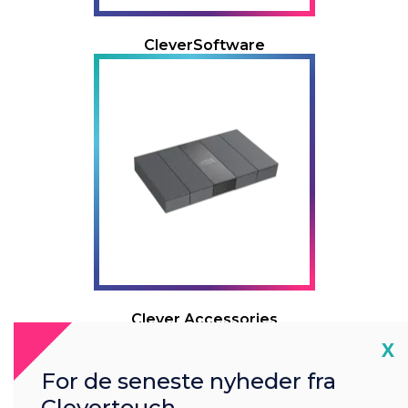
CleverSoftware
Clever Accessories
Cl
X
For de seneste nyheder fra
Open a support
Clevertouch