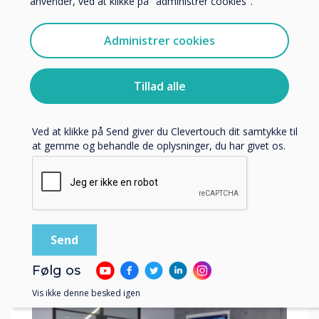
anvender, ved at klikke på "administrer cookies".
Vi vil gerne kontakte dig om vores produkter og tjenester
interessante
via e-mail, telefon eller post.
Administrer cookies
Jeg accepterer at modtage kommunikation fra
Clevertouch.
Du kan finde oplysninger om, hvordan vi indsamler og
Tillad alle
bruger dine personlige oplysninger, i vores
privatlivspolitik
.
Relateret blog
Ved at klikke på Send giver du Clevertouch dit samtykke til
at gemme og behandle de oplysninger, du har givet os.
11 Ways to use Digital
Signage to Engage
with Employees
Læs mere
Følg os
Vis ikke denne besked igen