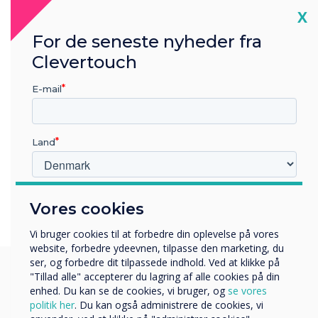
CleverLive Digital signage o
Cl
everLive digital
X
skærmdeling.
af information og
For de seneste nyheder fra
bejde.
Udforsk CL Pro Extra
Clevertouch
E-mail
Land
Hvilken branche arbejder du i?
Vores cookies
Uddannelse
Virksomhed
Vi bruger cookies til at forbedre din oplevelse på vores
Andre
website, forbedre ydeevnen, tilpasse den marketing, du
ser, og forbedre dit tilpassede indhold. Ved at klikke på
Organisationens navn
"Tillad alle" accepterer du lagring af alle cookies på din
enhed. Du kan se de cookies, vi bruger, og
se vores
Du finder måske disse
politik her
. Du kan også administrere de cookies, vi