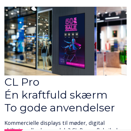
CL Pro Extra
ld skærm
24/7 digital s
vendelser
Interager med dit publiku
l møder, digital
vores 24/6 afspilningsskær
e? CL Pro er fleksibel og