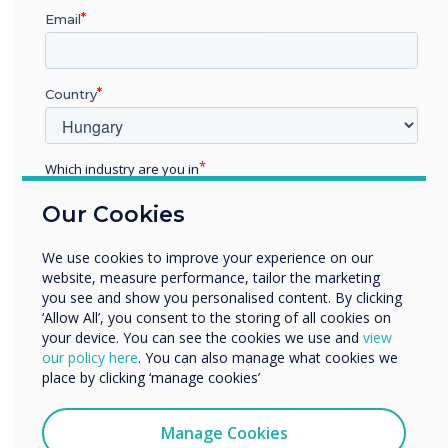
tábla védelmére, amikor távol van tőle. Ehhez
Email
kövesse az alábbi navigációs utasításokat:
Alkalmazások – Beállítások – Felhasználó
Country
Kattintson a szerkeszteni kívánt felhasználói
fiók toll ikonjára. Valószínűleg a Tulajdonos
Which industry are you in
felirat jelenik meg, de hozzáadhat egy extra
Education
fiókot egy IMPACT-hez és további 4 fiókot az
Our Cookies
Enterprise
IMPACTPlushoz. (Az IMPACTPlus felhasználók
Other
We use cookies to improve your experience on our
NFC kártyaolvasó rendszerrel is rendelkeznek az
Organisation Name
website, measure performance, tailor the marketing
extra biztonságos hozzáférés beállításához –
you see and show you personalised content. By clicking
ügyfélszolgálati csapatunk segíthet a fiókok
‘Allow All’, you consent to the storing of all cookies on
beállításában.)
your device. You can see the cookies we use and
view
We would like to contact you about our products and
our policy here
. You can also manage what cookies we
services by email, phone, or post.
place by clicking ‘manage cookies’
Innen módosíthatja a fiók nevét és jelszót adhat
I agree to receive communications from
hozzá. Akár egy pompás képet is hozzáadhat
Clevertouch
Manage Cookies
magáról, hogy valóban személyre szabhassa