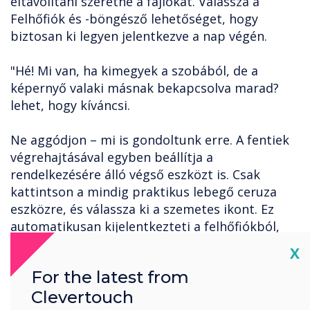
eltávolítani szeretné a fájlokat. Válassza a
Felhőfiók és -böngésző lehetőséget, hogy
biztosan ki legyen jelentkezve a nap végén.
"Hé! Mi van, ha kimegyek a szobából, de a
képernyő valaki másnak bekapcsolva marad?
lehet, hogy kíváncsi.
Ne aggódjon – mi is gondoltunk erre. A fentiek
végrehajtásával egyben beállítja a
rendelkezésére álló végső eszközt is. Csak
kattintson a mindig praktikus lebegő ceruza
eszközre, és válassza ki a szemetes ikont. Ez
automatikusan kijelentkezteti a felhőfiókból,
mintha leállítaná a táblát.
Cl
X
For the latest from
Felhasználói fiókok
Clevertouch
Az utolsó lehetőség az, hogy jelszót állít be a