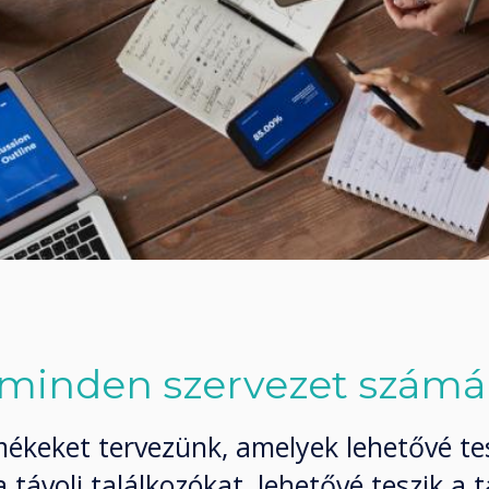
minden szervezet számár
ékeket tervezünk, amelyek lehetővé tes
távoli találkozókat, lehetővé teszik a 