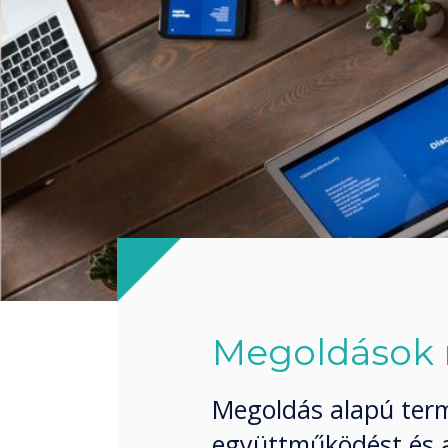
Megoldások 
Megoldás alapú term
együttműködést és a 