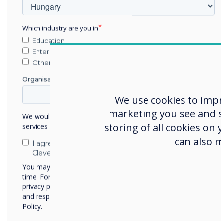
Oktatás
Which industry are you in
Education
Enterprise
Tudj meg többet
Other
Organisation Name
We use cookies to imp
marketing you see and sh
We would like to contact you about our products and
storing of all cookies on
services by email, phone, or post.
can also 
I agree to receive communications from
Clevertouch
You may unsubscribe from these communications at any
time. For more information on how to unsubscribe, our
privacy practices, and how we are committed to protecting
and respecting your privacy, please review our Privacy
Policy.