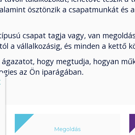
valamint ösztönzik a csapatmunkát és a
típusú csapat tagja vagy, van megoldá
ól a vállalkozásig, és minden a kettő k
bi ágazatot, hogy megtudja, hogyan mű
ogies az Ön iparágában.
lose
X
Megoldás