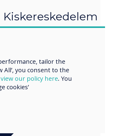
Kiskereskedelem
Tudj meg többet
erformance, tailor the
 All’, you consent to the
d
view our policy here
. You
e cookies’