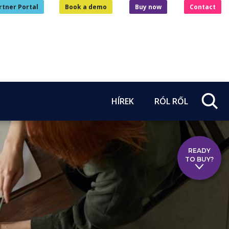
rtner Portal
Book a demo
Buy now
Contact
HÍREK
RÓL RŐL
READY
TO BUY?