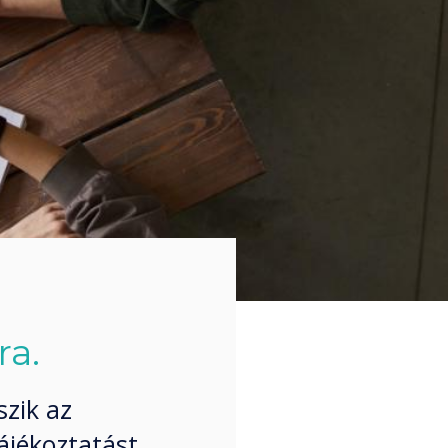
a.
zik az
tájékoztatást