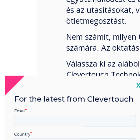
és az utasításokat, 
ötletmegosztást.
Nem számít, milyen 
számára. Az oktatást
Válassza ki az aláb
Clevertouch Technol
C
For the latest from Clevertouch
Email
Megoldás
Country