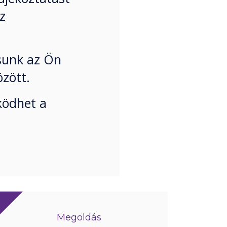
z
sunk az Ön
özött.
ködhet a
Megoldás