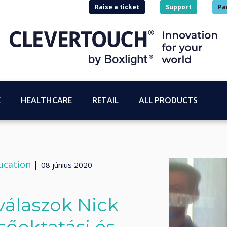
Raise a ticket
Support
Pa
E
HEALTHCARE
RETAIL
ALL PRODUCTS
ucation
|
08 június 2020
válaszok Nick