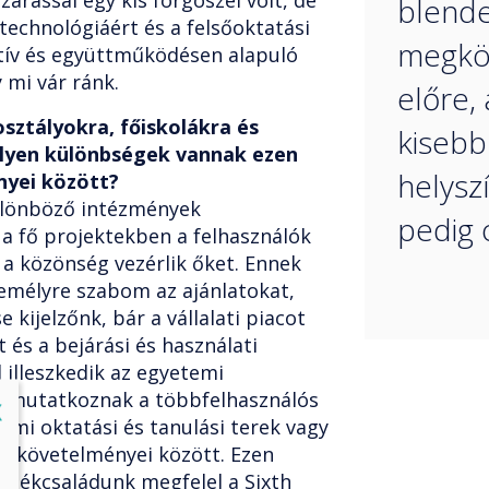
zárással egy kis forgószél volt, de
blende
technológiáért és a felsőoktatási
megköz
tív és együttműködésen alapuló
 mi vár ránk.
előre,
osztályokra, főiskolákra és
kisebb
ilyen különbségek vannak ezen
helysz
nyei között?
ülönböző intézmények
pedig 
 a fő projektekben a felhasználók
a közönség vezérlik őket. Ennek
mélyre szabom az ajánlatokat,
 kijelzőnk, bár a vállalati piacot
 és a bejárási és használati
 illeszkedik az egyetemi
 mutatkoznak a többfelhasználós
lose
X
emi oktatási és tanulási terek vagy
k követelményei között. Ezen
rmékcsaládunk megfelel a Sixth