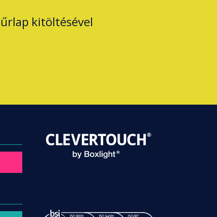
űrlap kitöltésével