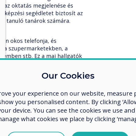
k az oktatás megjelenése és
ó képzési segédletet biztosít az
in tanuló tanárok számára.
an okos telefonja, és
k a szupermarketekben, a
elemben stb. Ez a mai hallgatók
Technológiánk zökkenőmentes
űveletek és a gesztusok intuitívak.
Our Cookies
intés nemcsak magán a kijelzőn,
telefonján/táblagépén is
rove your experience on our website, measure p
ow you personalised content. By clicking ‘Allow
tó saját készülékét viszi magával
 your device. You can see the cookies we use an
ntegrálható a Clevertouch ezekkel
manage what cookies we place by clicking ‘manag
 hogy agnosztikus platform. A