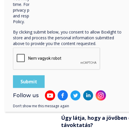
tanulók bármilyen saját es
time. For more information on how to unsubscribe, our
Apple, Android, Mac, PC v
privacy practices, and how we are committed to protecting
nélkül megosszák a tartalm
and respecting your privacy, please review our Privacy
és/vagy hardverkulcs segíts
Policy.
By clicking submit below, you consent to allow Boxlight to
Az előadószínházak jelle
store and process the personal information submitted
foglalkoznak. Hogyan seg
above to provide you the content requested.
nagy tanulási terekben?
Nagyon sok alkalmazást láto
előadótermekben. A tanulá
a tanulók lássák a továbbít
ma már ezeken a helyeken 
karbantartás és a nagy ké
fényerő miatt. Az interakti
Follow us
továbbra is hasznosítható, 
Clevertouch interaktív kijel
Don’t show me this message again
Úgy látja, hogy a jövőben 
távoktatás?