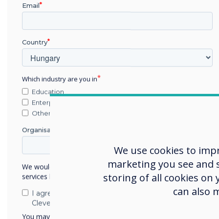
Email
Forms-nak és a főiskolákna
hangulata miatt, valamint j
egyetem oktatási fakultása
Country
Miért az érintéstechnika?
Ismerős. Mindannyiunknak v
érintőképernyőt használun
Which industry are you in
repülőtéren, a kiskeresked
Education
által elvárt technológia. 
Enterprise
felületet biztosít, ahol a m
Other
Az együttműködés és az ér
Organisation Name
hanem a tanulók saját okos
We use cookies to imp
használható.
marketing you see and sh
We would like to contact you about our products and
A legtöbb egyetemi hallga
storing of all cookies on
services by email, phone, or post.
az előadásokra. Hogyan i
can also 
I agree to receive communications from
az eszközökkel?
Clevertouch
A Clevertouch büszke arra,
You may unsubscribe from these communications at any