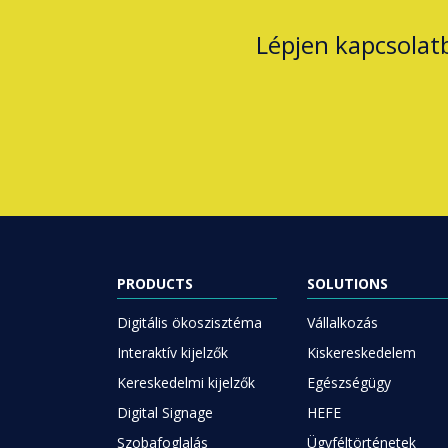
Lépjen kapcsolat
PRODUCTS
SOLUTIONS
Digitális ökoszisztéma
Vállalkozás
Interaktív kijelzők
Kiskereskedelem
Kereskedelmi kijelzők
Egészségügy
Digital Signage
HEFE
Szobafoglalás
Ügyféltörténetek