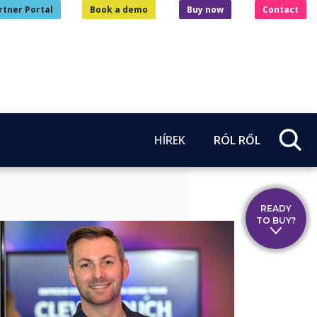
rtner Portal
Book a demo
Buy now
Contact
HÍREK
RÓL RŐL
READY
TO BUY?