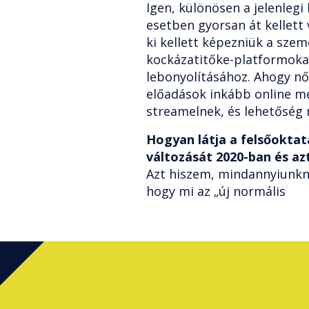
Igen, különösen a jelenlegi
esetben gyorsan át kellett
ki kellett képezniük a szemé
kockázatitőke-platformoka
lebonyolításához. Ahogy nő
előadások inkább online m
streamelnek, és lehetőség n
Hogyan látja a felsőoktat
változását 2020-ban és a
Azt hiszem, mindannyiunkn
hogy mi az „új normális