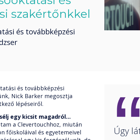
lsőoktatási és
i szakértőnkkel
atási és továbbképzési
dzser
tatási és továbbképzési
ünk, Nick Barker megosztja
kező lépéseiről.
sélj egy kicsit magadról…
ztam a Clevertouchhoz, miután
Úgy lá
n főiskoláival és egyetemeivel