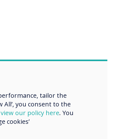
erformance, tailor the
 All’, you consent to the
d
view our policy here
. You
e cookies’