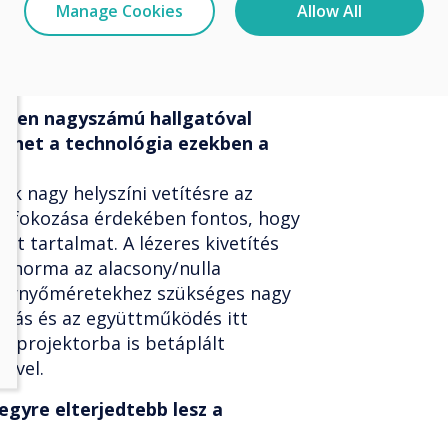
zközüket használhatják, legyen az
Manage Cookies
Allow All
agy Chromebook, hogy vezeték
akat a Clevershare alkalmazás
égével.
mzően nagyszámú hallgatóval
íthet a technológia ezekben a
k nagy helyszíni vetítésre az
s fokozása érdekében fontos, hogy
ott tartalmat. A lézeres kivetítés
a norma az alacsony/nulla
pernyőméretekhez szükséges nagy
vitás és az együttműködés itt
a projektorba is betáplált
zővel.
egyre elterjedtebb lesz a