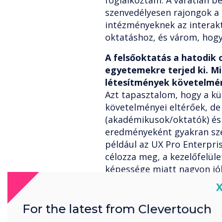
foglalkoztam. A váratlan be
szenvedélyesen rajongok a 
intézményeknek az interak
oktatáshoz, és várom, hogy
A felsőoktatás a hatodik 
egyetemekre terjed ki. M
létesítmények követelmé
Azt tapasztalom, hogy a k
követelményei eltérőek, de
(akadémikusok/oktatók) és 
eredményeként gyakran sze
például az UX Pro Enterprise
célozza meg, a kezelőfelület
képessége miatt nagyon jól
környezetbe. Hasonlóságok
C
tárgyalótermek és az egyet
hallgatói konferenciaterme
For the latest from Clevertouch
túlmenően, Impact Plus te