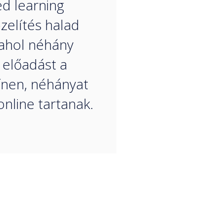
d learning
elítés halad
 ahol néhány
 előadást a
ínen, néhányat
online tartanak.