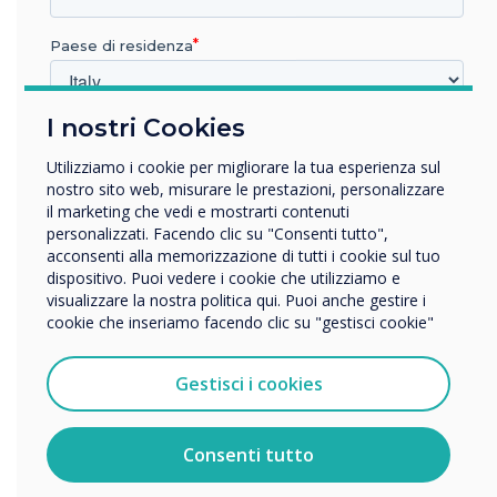
Paese di residenza
I nostri Cookies
In quale settore lavora?
Istruzione
Utilizziamo i cookie per migliorare la tua esperienza sul
5 Super Effective Tips to Boost Learning
Impresa
nostro sito web, misurare le prestazioni, personalizzare
Outcomes with Interactive Panels
Altro
il marketing che vedi e mostrarti contenuti
personalizzati. Facendo clic su "Consenti tutto",
Nome della società
acconsenti alla memorizzazione di tutti i cookie sul tuo
dispositivo. Puoi vedere i cookie che utilizziamo e
visualizzare la nostra politica qui. Puoi anche gestire i
cookie che inseriamo facendo clic su "gestisci cookie"
Vorremmo contattarti in merito ai nostri prodotti e servizi
tramite e-mail, telefono o posta.
WRITTEN BY
Gestisci i cookies
Accetto di ricevere comunicazioni da Clevertouch.
Per informazioni su come raccogliamo e utilizziamo i
vostri dati personali, visitate la nostra
informativa sulla
Consenti tutto
privacy
.