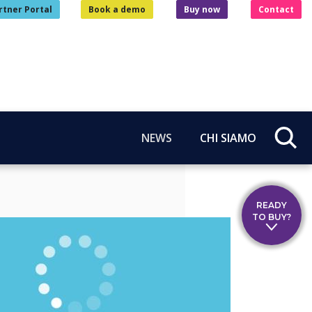
rtner Portal
Book a demo
Buy now
Contact
NEWS
CHI SIAMO
READY
TO BUY?