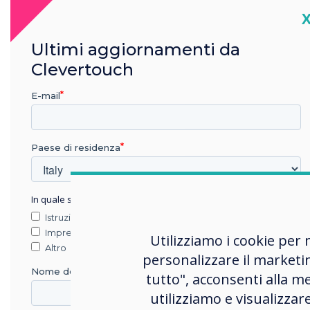
C
LYNX Whiteboard is now y
Ultimi aggiornamenti da
Harness the full powe
android app.
Clevertouch
Create Lessons, build 
E-mail
You can still access t
and assign as default 
Touch lock has been added
Paese di residenza
Once enabled, the sta
capability.
In quale settore lavora?
Istruzione
Impresa
Clevertouch MDM has bee
Utilizziamo i cookie per 
Altro
personalizzare il marketi
Improved Stability – s
Nome della società
tutto", acconsenti alla me
Fix for Remote Shutdo
utilizziamo e visualizzar
Fix for Timing Trigger