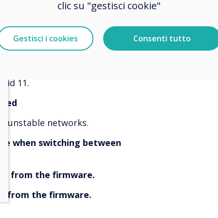
clic su "gestisci cookie"
 updated
upport for Android 11.
Gestisci i cookies
Consenti tutto
ClevertouchLive boot on start-up
now prompt that CleverLauncher is
oid 11.
ated
on unstable networks.
ssue when switching between
ed from the firmware.
d from the firmware.