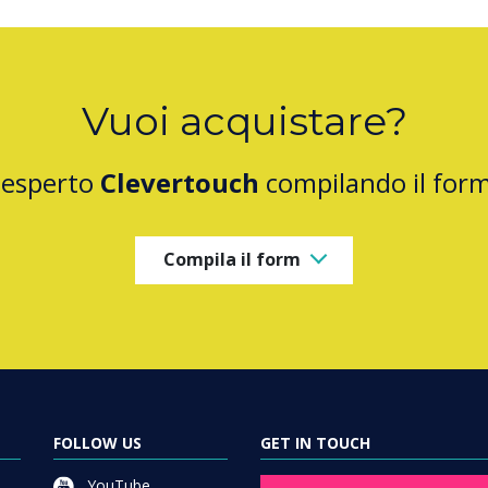
Vuoi acquistare?
 esperto
Clevertouch
compilando il for
Compila il form
FOLLOW US
GET IN TOUCH
YouTube