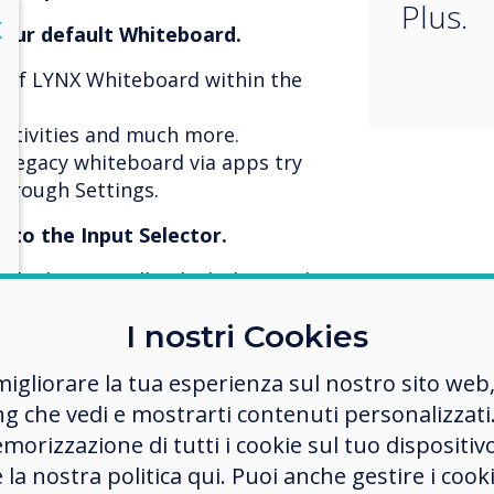
Plus.
lose
X
our default Whiteboard.
r of LYNX Whiteboard within the
activities and much more.
he legacy whiteboard via apps try
through Settings.
 to the Input Selector.
ndby button will unlock the touch
I nostri Cookies
n has been updated
migliorare la tua esperienza sul nostro sito web
ng che vedi e mostrarti contenuti personalizzati.
upport for Android 11.
morizzazione di tutti i cookie sul tuo dispositiv
wn not executing.
e la nostra politica qui. Puoi anche gestire i co
s repeating.