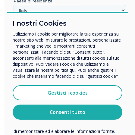
Paese di residenza
emotivo di una forza lavoro costantemente
distanziata.
I nostri Cookies
In quale settore lavora?
Mentre si tiene una riunione in una Huddle
Istruzione
Room, ad esempio, con persone distanti 2 metri
Utilizziamo i cookie per migliorare la tua esperienza sul
Impresa
nostro sito web, misurare le prestazioni, personalizzare
l'una dall'altra o addirittura non presenti nella
Altro
il marketing che vedi e mostrarti contenuti
stanza, sembra ridicolmente contraddittorio, le
personalizzati. Facendo clic su "Consenti tutto",
Nome della società
riunioni regolari del team saranno più
acconsenti alla memorizzazione di tutti i cookie sul tuo
importanti che mai. Riunire le persone e
dispositivo. Puoi vedere i cookie che utilizziamo e
visualizzare la nostra politica qui. Puoi anche gestire i
concentrarsi su uno schermo condiviso, che
cookie che inseriamo facendo clic su "gestisci cookie"
Vorremmo contattarti in merito ai nostri prodotti e servizi
siano nella stanza o meno, consente loro di
tramite e-mail, telefono o posta.
incontrarsi, interagire, chattare, ridere,
Gestisci i cookies
supportare, confortare, pensare e collaborare.
Accetto di ricevere comunicazioni da Clevertouch.
Questo è ciò che trasforma un gruppo di
Per informazioni su come raccogliamo e utilizziamo i
persone in un team produttivo, ovunque si
vostri dati personali, visitate la nostra
informativa sulla
Consenti tutto
privacy
.
trovino.
Facendo clic su Invia, l'utente acconsente a Clevertouch
Così come il futuro è sempre stato plasmato
di memorizzare ed elaborare le informazioni fornite.