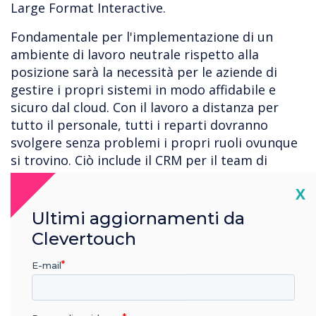
Large Format Interactive.
Fondamentale per l'implementazione di un
ambiente di lavoro neutrale rispetto alla
posizione sarà la necessità per le aziende di
gestire i propri sistemi in modo affidabile e
sicuro dal cloud. Con il lavoro a distanza per
tutto il personale, tutti i reparti dovranno
svolgere senza problemi i propri ruoli ovunque
si trovino. Ciò include il CRM per il team di
vendita, le applicazioni di contabilità per la
Cl
X
finanza, il digital signage per le comunicazioni
dei dipendenti e i sistemi di prenotazione delle
Ultimi aggiornamenti da
sale riunioni per i gestori della struttura.
Clevertouch
Sarà essenziale che questi cambiamenti
E-mail
sistemici e operativi siano attentamente
pianificati e gestiti, tuttavia, la sfida più grande
per le imprese sarà mantenere il benessere