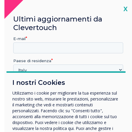
Cl
X
Ultimi aggiornamenti da
READ NEXT
Clevertouch
E-mail
Paese di residenza
I nostri Cookies
In quale settore lavora?
Istruzione
Utilizziamo i cookie per migliorare la tua esperienza sul
Impresa
nostro sito web, misurare le prestazioni, personalizzare
Altro
il marketing che vedi e mostrarti contenuti
personalizzati. Facendo clic su "Consenti tutto",
Nome della società
acconsenti alla memorizzazione di tutti i cookie sul tuo
dispositivo. Puoi vedere i cookie che utilizziamo e
visualizzare la nostra politica qui. Puoi anche gestire i