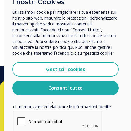
I nostri Cookies
In quale settore lavora?
all'ISE di Amsterdam nel
Istruzione
Utilizziamo i cookie per migliorare la tua esperienza sul
febbraio 2020 ".
Impresa
nostro sito web, misurare le prestazioni, personalizzare
Altro
il marketing che vedi e mostrarti contenuti
personalizzati. Facendo clic su "Consenti tutto",
Nome della società
acconsenti alla memorizzazione di tutti i cookie sul tuo
dispositivo. Puoi vedere i cookie che utilizziamo e
visualizzare la nostra politica qui. Puoi anche gestire i
cookie che inseriamo facendo clic su "gestisci cookie"
Vorremmo contattarti in merito ai nostri prodotti e servizi
tramite e-mail, telefono o posta.
Gestisci i cookies
Accetto di ricevere comunicazioni da Clevertouch.
Per informazioni su come raccogliamo e utilizziamo i
vostri dati personali, visitate la nostra
informativa sulla
Consenti tutto
Vuoi acquistare?
privacy
.
Facendo clic su Invia, l'utente acconsente a Clevertouch
Contatta un esperto
Clevertouch
di memorizzare ed elaborare le informazioni fornite.
compilando il form sottostante