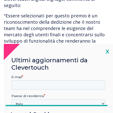
seguito:
"Essere selezionati per questo premio è un
riconoscimento della dedizione che il nostro
team ha nel comprendere le esigenze del
mercato degli utenti finali e concentrarsi sullo
sviluppo di funzionalità che renderanno la
nostra offerta a prova di futuro man mano che
Cl
X
le esigenze cambiano nel mercato nel tempo".
Ultimi aggiornamenti da
Clevertouch
“
E-mail
Paese di residenza
I premi saranno annunciati