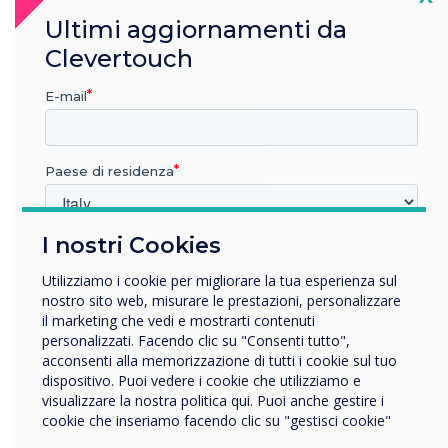
Ultimi aggiornamenti da
Clevertouch
E-mail
READ NEXT
Paese di residenza
I nostri Cookies
In quale settore lavora?
Istruzione
Utilizziamo i cookie per migliorare la tua esperienza sul
Impresa
nostro sito web, misurare le prestazioni, personalizzare
Altro
il marketing che vedi e mostrarti contenuti
personalizzati. Facendo clic su "Consenti tutto",
Nome della società
acconsenti alla memorizzazione di tutti i cookie sul tuo
dispositivo. Puoi vedere i cookie che utilizziamo e
visualizzare la nostra politica qui. Puoi anche gestire i
cookie che inseriamo facendo clic su "gestisci cookie"
Vorremmo contattarti in merito ai nostri prodotti e servizi
tramite e-mail, telefono o posta.