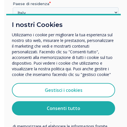
Paese di residenza
I nostri Cookies
In quale settore lavora?
Istruzione
Utilizziamo i cookie per migliorare la tua esperienza sul
Impresa
nostro sito web, misurare le prestazioni, personalizzare
Altro
il marketing che vedi e mostrarti contenuti
personalizzati. Facendo clic su "Consenti tutto",
Clevertouch 2021 end of year review with
Nome della società
acconsenti alla memorizzazione di tutti i cookie sul tuo
John Ginty
dispositivo. Puoi vedere i cookie che utilizziamo e
visualizzare la nostra politica qui. Puoi anche gestire i
cookie che inseriamo facendo clic su "gestisci cookie"
Vorremmo contattarti in merito ai nostri prodotti e servizi
tramite e-mail, telefono o posta.
Gestisci i cookies
Accetto di ricevere comunicazioni da Clevertouch.
Per informazioni su come raccogliamo e utilizziamo i
vostri dati personali, visitate la nostra
informativa sulla
Consenti tutto
privacy
.
Facendo clic su Invia, l'utente acconsente a Clevertouch
di memorizzare ed elaborare le informazioni fornite.